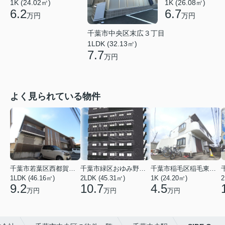
1K (24.02㎡)
1K (26.08㎡)
6.2
6.7
万円
万円
千葉市中央区末広３丁目
1LDK (32.13㎡)
7.7
万円
よく見られている物件
千葉市若葉区西都賀３丁目
千葉市緑区おゆみ野３丁目
千葉市稲毛区稲毛東２丁目
1LDK (46.16㎡)
2LDK (45.31㎡)
1K (24.20㎡)
2
9.2
10.7
4.5
万円
万円
万円