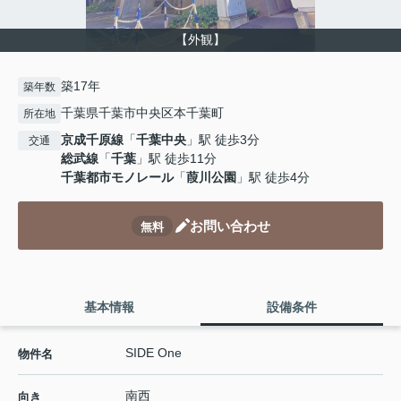
【外観】
築17年
築年数
千葉県千葉市中央区本千葉町
所在地
京成千原線
「
千葉中央
」駅 徒歩3分
交通
総武線
「
千葉
」駅 徒歩11分
千葉都市モノレール
「
葭川公園
」駅 徒歩4分
お問い合わせ
無料
基本情報
設備条件
SIDE One
物件名
南西
向き