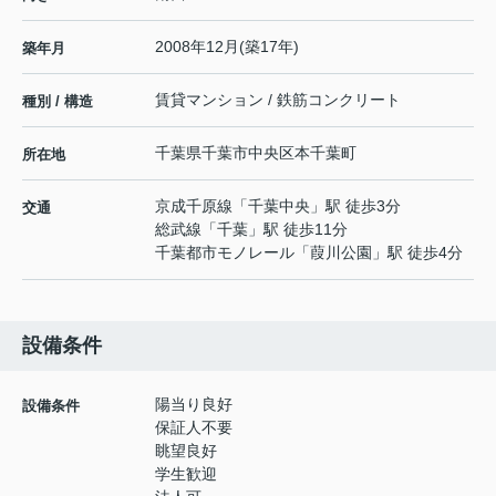
2008年12月(築17年)
築年月
賃貸マンション / 鉄筋コンクリート
種別 / 構造
千葉県
千葉市中央区
本千葉町
所在地
京成千原線
「
千葉中央
」駅 徒歩3分
交通
総武線
「
千葉
」駅 徒歩11分
千葉都市モノレール
「
葭川公園
」駅 徒歩4分
設備条件
陽当り良好
設備条件
保証人不要
眺望良好
学生歓迎