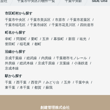
式会社
千葉市中央区の物件一覧
千葉中央駅
SIDE One
市区町村から探す
千葉市中央区
千葉市美浜区
市原市
千葉市若葉区
千葉市稲毛区
千葉市緑区
千葉市花見川区
四街道市
町名から探す
幸町
問屋町
要町
五井
幕張町
新宿
祐光
誉田町
稲毛東
都町
沿線から探す
京成千葉線
総武線
内房線
千葉都市モノレール
外房線
総武本線
京成千原線
京葉線
小湊鉄道
京成本線
駅から探す
千葉
西千葉
西登戸
みどり台
五井
千葉中央
東千葉
本千葉
都賀
蘇我
創建管理株式会社