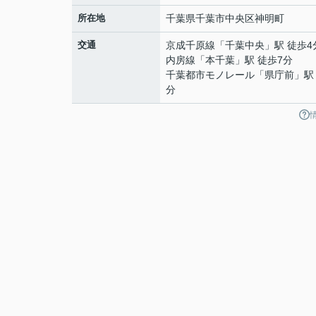
所在地
千葉県
千葉市中央区
神明町
交通
京成千原線
「
千葉中央
」駅 徒歩4
内房線
「
本千葉
」駅 徒歩7分
千葉都市モノレール
「
県庁前
」駅
分