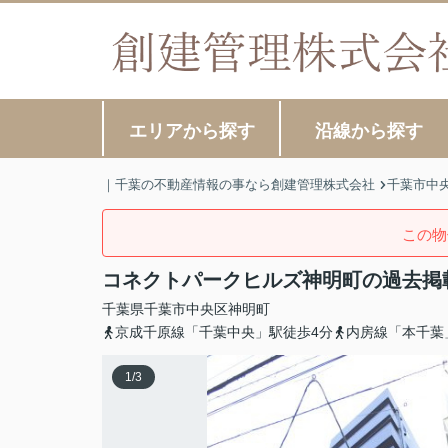
エリアから探す
沿線から探す
｜千葉の不動産情報の事なら創建管理株式会社
千葉市中
この物
コネクトパークヒルズ神明町の過去掲
千葉県
千葉市中央区
神明町
京成千原線「千葉中央」駅徒歩4分
内房線「本千葉
1
/
3