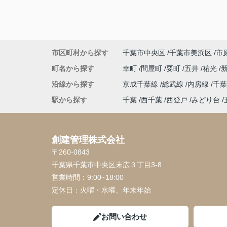
市区町村から探す
千葉市中央区
千葉市美浜区
市
町名から探す
幸町
問屋町
要町
五井
祐光
沿線から探す
京成千葉線
総武線
内房線
千
駅から探す
千葉
西千葉
西登戸
みどり台
創建管理株式会社
〒260-0843
千葉県千葉市中央区末広３丁目3-8
営業時間：
9:00~18:00
定休日：
火曜・水曜、年末年始
お問い合わせ