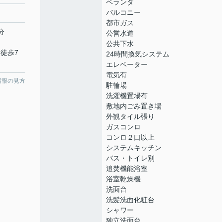
ベランダ
バルコニー
都市ガス
分
公営水道
公共下水
 徒歩7
24時間換気システム
エレベーター
電気有
情報の見方
駐輪場
洗濯機置場有
敷地内ごみ置き場
外観タイル張り
ガスコンロ
コンロ２口以上
システムキッチン
バス・トイレ別
追焚機能浴室
浴室乾燥機
洗面台
洗髪洗面化粧台
シャワー
独立洗面台