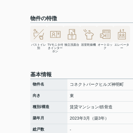
物件の特徴
バストイレ
TVモニタ付
独立洗面台
浴室乾燥機
オートロッ
エレベータ
別
きインター
ク
ー
ホン
基本情報
物件名
コネクトパークヒルズ神明町
向き
東
種別/構造
賃貸マンション/鉄骨造
築年月
2023年3月（築3年）
総戸数
-