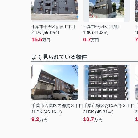
千葉市中央区新宿１丁目
千葉市中央区浜野町
2LDK (56.19㎡)
1DK (28.02㎡)
1
15.5
6.7
7
万円
万円
よく見られている物件
千葉市若葉区西都賀３丁目
千葉市緑区おゆみ野３丁目
1LDK (46.16㎡)
2LDK (45.31㎡)
2
9.2
10.7
1
万円
万円