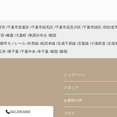
原市
千葉市若葉区
千葉市稲毛区
千葉市花見川区
千葉市緑区
四街道
新宿
椿森
大森町
東国分寺台
都賀
葉都市モノレール
外房線
総武本線
京成千原線
京葉線
小湊鉄道
京成
五井
東千葉
千葉中央
本千葉
都賀
蘇我
トップページ
スタッフ
お客様の声
043-209-6900
ブログ