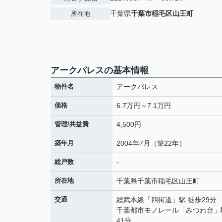
千葉県
千葉市稲毛区
山王町
所在地
アークパレスの基本情報
物件名
アークパレス
価格
6.7万円～7.1万円
管理/共益費
4,500円
築年月
2004年7月（築22年）
総戸数
-
所在地
千葉県
千葉市稲毛区
山王町
交通
総武本線
「
四街道
」駅 徒歩29分
千葉都市モノレール
「
みつわ台
」
41分