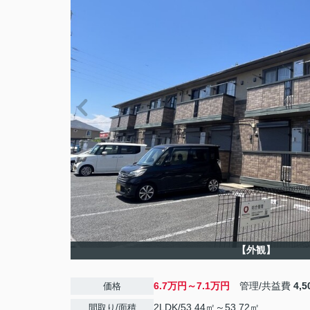
【外観】
6.7万円～7.1万円
管理/共益費
4,
価格
2LDK/53.44㎡～53.72㎡
間取り/面積