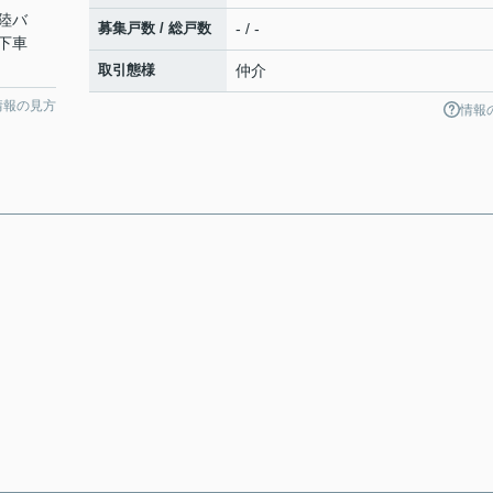
陸バ
募集戸数 / 総戸数
- / -
停下車
取引態様
仲介
情報の見方
情報