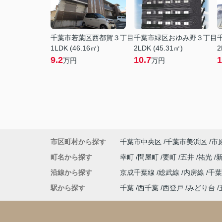
千葉市若葉区西都賀３丁目
千葉市緑区おゆみ野３丁目
1LDK (46.16㎡)
2LDK (45.31㎡)
2
9.2
10.7
1
万円
万円
市区町村から探す
千葉市中央区
千葉市美浜区
市
町名から探す
幸町
問屋町
要町
五井
祐光
沿線から探す
京成千葉線
総武線
内房線
千
駅から探す
千葉
西千葉
西登戸
みどり台