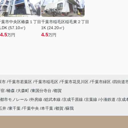
千葉市中央区椿森１丁目
千葉市稲毛区稲毛東２丁目
LDK (57.10㎡)
1K (24.20㎡)
4.5
4.5
万円
万円
原市
千葉市若葉区
千葉市稲毛区
千葉市花見川区
千葉市緑区
四街道
新宿
椿森
大森町
東国分寺台
都賀
葉都市モノレール
外房線
総武本線
京成千原線
京葉線
小湊鉄道
京成
五井
東千葉
千葉中央
本千葉
都賀
蘇我