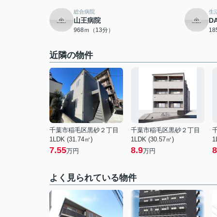
総合病院
生
山王病院
D
968ｍ（13分）
1
近隣の物件
千葉市稲毛区黒砂２丁目
千葉市稲毛区黒砂２丁目
1LDK (31.74㎡)
1LDK (30.57㎡)
1
7.55
8.9
8
万円
万円
よく見られている物件