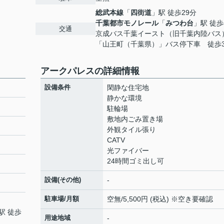
総武本線
「
四街道
」駅 徒歩29分
千葉都市モノレール
「
みつわ台
」駅 徒歩
交通
京成バス千葉イースト（旧千葉内陸バス
「山王町（千葉県）」バス停下車 徒歩
アークパレスの詳細情報
設備条件
閑静な住宅地
静かな環境
駐輪場
敷地内ごみ置き場
外観タイル張り
CATV
光ファイバー
24時間ゴミ出し可
設備(その他)
-
駐車場/月額
空無/5,500円 (税込) ※空き要確認
駅 徒歩
用途地域
-