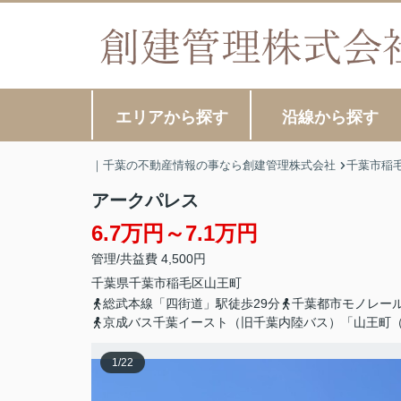
エリアから探す
沿線から探す
｜千葉の不動産情報の事なら創建管理株式会社
千葉市稲
アークパレス
6.7万円～7.1万円
管理/共益費 4,500円
千葉県
千葉市稲毛区
山王町
総武本線「四街道」駅徒歩29分
千葉都市モノレール
京成バス千葉イースト（旧千葉内陸バス）「山王町
1
/
22