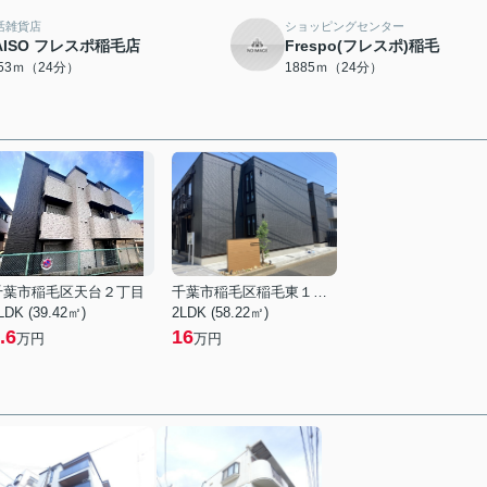
活雑貨店
ショッピングセンター
AISO フレスポ稲毛店
Frespo(フレスポ)稲毛
853ｍ（24分）
1885ｍ（24分）
千葉市稲毛区天台２丁目
千葉市稲毛区稲毛東１丁目
LDK (39.42㎡)
2LDK (58.22㎡)
.6
16
万円
万円