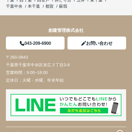
千葉
西千葉
西登戸
みどり台
五井
東千葉
千葉中央
本千葉
都賀
蘇我
創建管理株式会社
043-209-6900
お問い合わせ
〒260-0843
千葉県千葉市中央区末広３丁目3-8
営業時間：
9:00~18:00
定休日：
火曜・水曜、年末年始