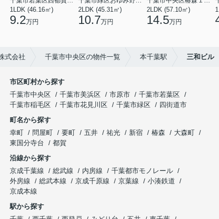
千葉市若葉区西都賀３丁目
千葉市緑区おゆみ野３丁目
千葉市中央区椿森１丁目
1LDK (46.16㎡)
2LDK (45.31㎡)
2LDK (57.10㎡)
1
9.2
10.7
14.5
万円
万円
万円
株式会社
千葉市中央区の物件一覧
本千葉駅
三和ビル
市区町村から探す
千葉市中央区
千葉市美浜区
市原市
千葉市若葉区
千葉市稲毛区
千葉市花見川区
千葉市緑区
四街道市
町名から探す
幸町
問屋町
要町
五井
祐光
新宿
椿森
大森町
東国分寺台
都賀
沿線から探す
京成千葉線
総武線
内房線
千葉都市モノレール
外房線
総武本線
京成千原線
京葉線
小湊鉄道
京成本線
駅から探す