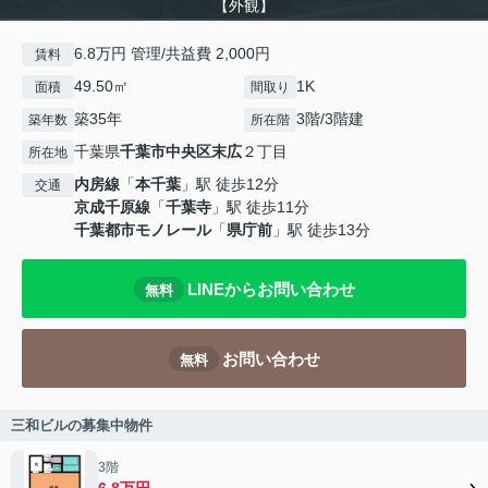
【外観】
6.8万円 管理/共益費 2,000円
賃料
49.50㎡
1K
面積
間取り
築35年
3階/3階建
築年数
所在階
千葉県
千葉市中央区
末広
２丁目
所在地
内房線
「
本千葉
」駅 徒歩12分
交通
京成千原線
「
千葉寺
」駅 徒歩11分
千葉都市モノレール
「
県庁前
」駅 徒歩13分
LINEからお問い合わせ
無料
お問い合わせ
無料
三和ビルの募集中物件
3階
6.8万円