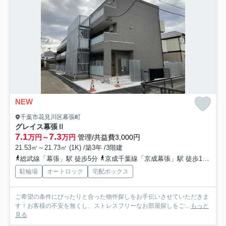
NEW
千葉市花見川区幕張町
グレイス幕張Ⅱ
7.1
7.3
万円～
万円
管理/共益費3,000円
21.53㎡～21.73㎡ (1K) /築3年 /3階建
総武線「幕張」駅 徒歩5分
京成千葉線「京成幕張」駅 徒歩11分
駐輪場
オートロック
宅配ボックス
ご希望の条件にぴったりと合った物件探しをお手伝いさせていただきま
す！お客様の不安を無くし、ストレスフリーなお部屋探しをご...
もっと
見る