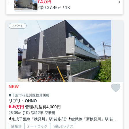
7.1万円
2階 / 37.46㎡ / 1K
アパート
NEW
千葉市花見川区検見川町
リブリ・OHNO
6.5
万円
管理/共益費4,000円
26.08㎡ (1K) /築12年 /2階建
京成千葉線「検見川」駅 徒歩3分
総武線「新検見川」駅 徒歩13分
駐輪場
オートロック
宅配ボックス