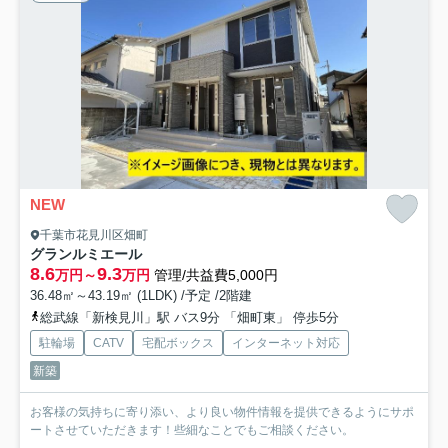
NEW
千葉市花見川区畑町
グランルミエール
8.6
9.3
万円～
万円
管理/共益費5,000円
36.48㎡～43.19㎡ (1LDK) /予定 /2階建
総武線「新検見川」駅 バス9分 「畑町東」 停歩5分
駐輪場
CATV
宅配ボックス
インターネット対応
新築
お客様の気持ちに寄り添い、より良い物件情報を提供できるようにサポ
ートさせていただきます！些細なことでもご相談ください。