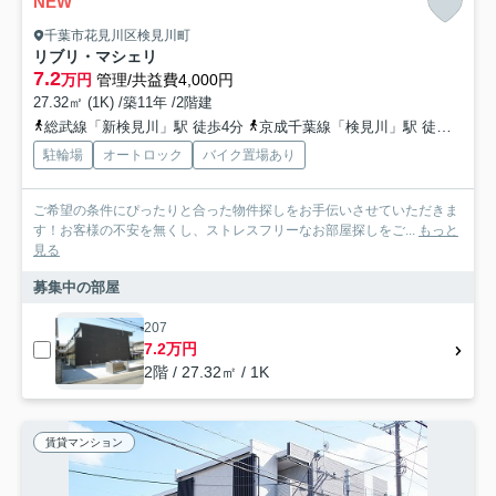
NEW
千葉市花見川区検見川町
リブリ・マシェリ
7.2
万円
管理/共益費4,000円
27.32㎡ (1K) /築11年 /2階建
総武線「新検見川」駅 徒歩4分
京成千葉線「検見川」駅 徒歩8分
駐輪場
オートロック
バイク置場あり
ご希望の条件にぴったりと合った物件探しをお手伝いさせていただきま
す！お客様の不安を無くし、ストレスフリーなお部屋探しをご...
もっと
見る
募集中の部屋
207
7.2万円
2階 / 27.32㎡ / 1K
賃貸マンション