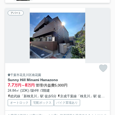
アパート
千葉市花見川区南花園
Sunny Hill Minami Hanazono
7.7
8
万円～
万円
管理/共益費5,000円
24.84㎡ (1DK) /築4年 /3階建
総武線「新検見川」駅 徒歩5分
京成千葉線「検見川」駅 徒歩11分
オートロック
宅配ボックス
バイク置場あり