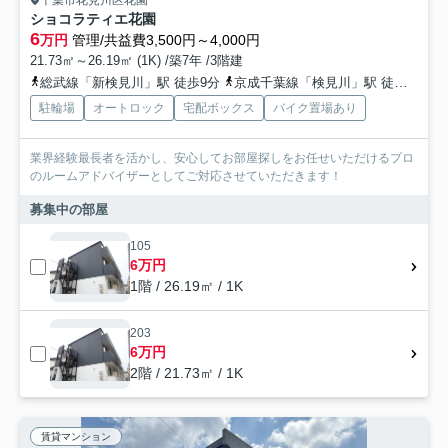
千葉市花見川区花園
ショコラティエ花園
6
万円
管理/共益費3,500円～4,000円
21.73㎡～26.19㎡ (1K) /築7年 /3階建
総武線「新検見川」駅 徒歩9分
京成千葉線「検見川」駅 徒歩11分
駐輪場
オートロック
宅配ボックス
バイク置場あり
業界経験最長者を活かし、安心してお部屋探しをお任せいただけるプロ
のルームアドバイザーとしてご対応させていただきます！
募集中の部屋
105
6万円
1階 / 26.19㎡ / 1K
203
6万円
2階 / 21.73㎡ / 1K
賃貸マンション