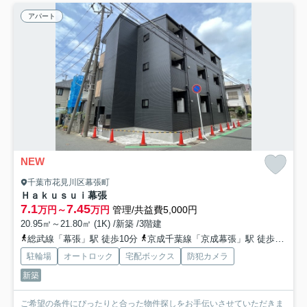
アパート
NEW
千葉市花見川区幕張町
Ｈａｋｕｓｕｉ幕張
7.1
7.45
万円～
万円
管理/共益費5,000円
20.95㎡～21.80㎡ (1K) /新築 /3階建
総武線「幕張」駅 徒歩10分
京成千葉線「京成幕張」駅 徒歩11分
駐輪場
オートロック
宅配ボックス
防犯カメラ
新築
ご希望の条件にぴったりと合った物件探しをお手伝いさせていただきま