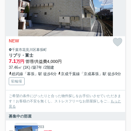
NEW
千葉市花見川区幕張町
リブリ・富士
7.1
万円
管理/共益費4,000円
37.46㎡ (1K) /築7年 /2階建
総武線「幕張」駅 徒歩6分
京成千葉線「京成幕張」駅 徒歩9分
駐輪場
ご希望の条件にぴったりと合った物件探しをお手伝いさせていただきま
す！お客様の不安を無くし、ストレスフリーなお部屋探しをご...
もっと
見る
募集中の部屋
203