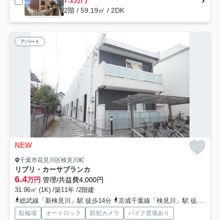
7.1万円
2階 / 59.19㎡ / 2DK
アパート
NEW
千葉市花見川区検見川町
リブリ・カーサブランカ
6.4
万円
管理/共益費4,000円
31.96㎡ (1K) /築11年 /2階建
総武線「新検見川」駅 徒歩14分
京成千葉線「検見川」駅 徒歩7分
駐輪場
オートロック
防犯カメラ
バイク置場あり