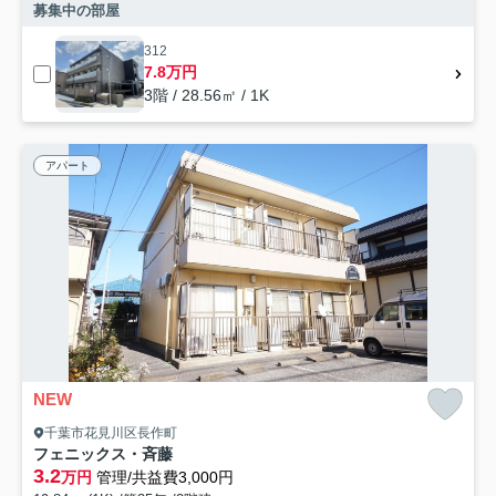
募集中の部屋
312
7.8万円
3階 / 28.56㎡ / 1K
アパート
NEW
千葉市花見川区長作町
フェニックス・斉藤
3.2
万円
管理/共益費3,000円