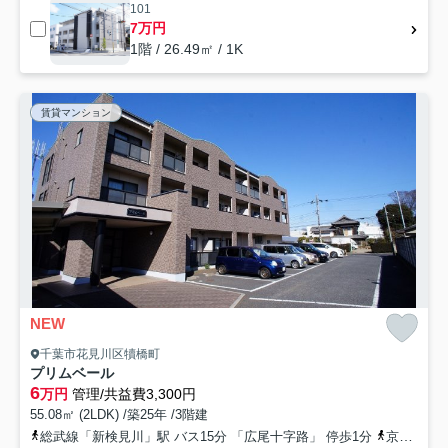
101
7万円
1階 / 26.49㎡ / 1K
賃貸マンション
NEW
千葉市花見川区犢橋町
プリムベール
6
万円
管理/共益費3,300円
55.08㎡ (2LDK) /築25年 /3階建
総武線「新検見川」駅 バス15分 「広尾十字路」 停歩1分
京成本線「八千代台」駅 バス21分 「広尾十字路」 停歩1分