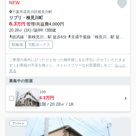
NEW
千葉市花見川区検見川町
リブリ・検見川町
6.3
万円
管理/共益費4,000円
20.28㎡ (1K) /築8年 /3階建
総武線「新検見川」駅 徒歩6分
京成千葉線「検見川」駅 徒歩5分
駐輪場
宅配ボックス
ご希望の条件にぴったりと合った物件探しをお手伝いさせていただきま
す！お客様の不安を無くし、ストレスフリーなお部屋探しをご...
もっと
見る
募集中の部屋
106
6.3万円
1階 / 20.28㎡ / 1K
アパート