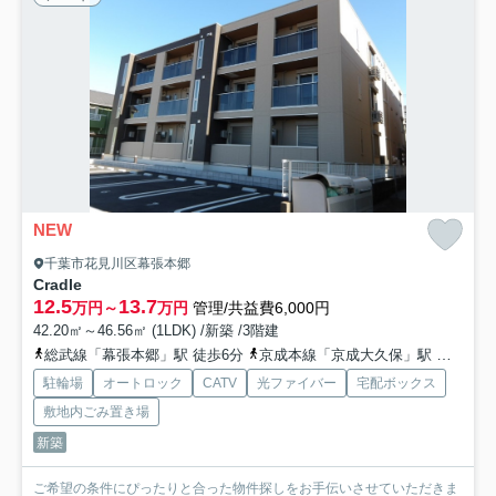
NEW
千葉市花見川区幕張本郷
Cradle
12.5
13.7
万円～
万円
管理/共益費6,000円
42.20㎡～46.56㎡ (1LDK) /新築 /3階建
総武線「幕張本郷」駅 徒歩6分
京成本線「京成大久保」駅 徒歩6分
駐輪場
オートロック
CATV
光ファイバー
宅配ボックス
敷地内ごみ置き場
新築
ご希望の条件にぴったりと合った物件探しをお手伝いさせていただきま