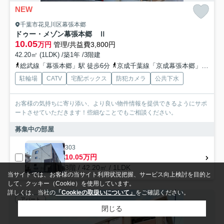
NEW
千葉市花見川区幕張本郷
ドゥー・メゾン幕張本郷 Ⅱ
10.05
万円
管理/共益費3,800円
42.20㎡ (1LDK) /築1年 /3階建
総武線「幕張本郷」駅 徒歩6分
京成千葉線「京成幕張本郷」駅 徒歩6分
駐輪場
CATV
宅配ボックス
防犯カメラ
公共下水
お客様の気持ちに寄り添い、より良い物件情報を提供できるようにサポ
ートさせていただきます！些細なことでもご相談ください。
募集中の部屋
303
10.05万円
3階 / 42.20㎡ / 1LDK
当サイトでは、お客様の当サイト利用状況把握、サービス向上検討を目的と
して、クッキー（Cookie）を使用しています。
詳しくは、当社の
「Cookieの取扱いについて」
をご確認ください。
アパート
閉じる