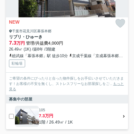
NEW
千葉市花見川区幕張本郷
リブリ・ひゅーき
7.3
万円
管理/共益費4,000円
26.49㎡ (1K) /築8年 /3階建
総武線「幕張本郷」駅 徒歩10分
京成千葉線「京成幕張本郷」駅 徒歩10分
駐輪場
ご希望の条件にぴったりと合った物件探しをお手伝いさせていただきま
す！お客様の不安を無くし、ストレスフリーなお部屋探しをご...
もっと
見る
募集中の部屋
105
7.3万円
1階 / 26.49㎡ / 1K