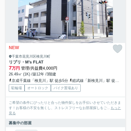
NEW
千葉市花見川区検見川町
リブリ・M's FLAT
7
万円
管理/共益費4,000円
26.49㎡ (1K) /築12年 /3階建
京成千葉線「検見川」駅 徒歩5分
総武線「新検見川」駅 徒歩6分
駐輪場
オートロック
バイク置場あり
ご希望の条件にぴったりと合った物件探しをお手伝いさせていただきま
す！お客様の不安を無くし、ストレスフリーなお部屋探しをご...
もっと
見る
募集中の部屋