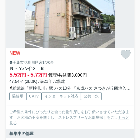
NEW
千葉市花見川区宮野木台
Ｎ・Ｙハイツ Ｂ
5.5
5.7
万円～
万円
管理/共益費3,000円
47.54㎡ (2LDK) /築21年 /2階建
総武線「新検見川」駅 バス10分 「京成バス さつきが丘団地入口」 停歩8分
駐輪場
CATV
インターネット対応
公共下水
ご希望の条件にぴったりと合った物件探しをお手伝いさせていただきま
す！お客様の不安を無くし、ストレスフリーなお部屋探しをご...
もっと
見る
募集中の部屋