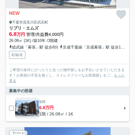
NEW
千葉市花見川区武石町
リブリ・エムズ
6.8
万円
管理/共益費4,000円
26.08㎡ (1K) /築10年 /3階建
総武線「幕張」駅 徒歩8分
京成千葉線「京成幕張」駅 徒歩10分
駐輪場
ご希望の条件にぴったりと合った物件探しをお手伝いさせていただきま
す！お客様の不安を無くし、ストレスフリーなお部屋探しをご...
もっと
見る
募集中の部屋
105
6.8万円
1階 / 26.08㎡ / 1K
アパート