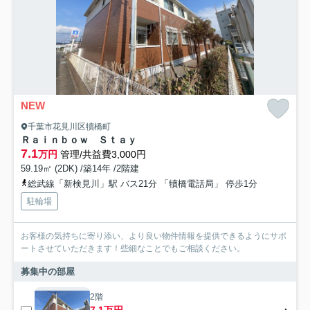
NEW
千葉市花見川区犢橋町
Ｒａｉｎｂｏｗ Ｓｔａｙ
7.1
万円
管理/共益費3,000円
59.19㎡ (2DK) /築14年 /2階建
総武線「新検見川」駅 バス21分 「犢橋電話局」 停歩1分
駐輪場
お客様の気持ちに寄り添い、より良い物件情報を提供できるようにサポ
ートさせていただきます！些細なことでもご相談ください。
募集中の部屋
2階