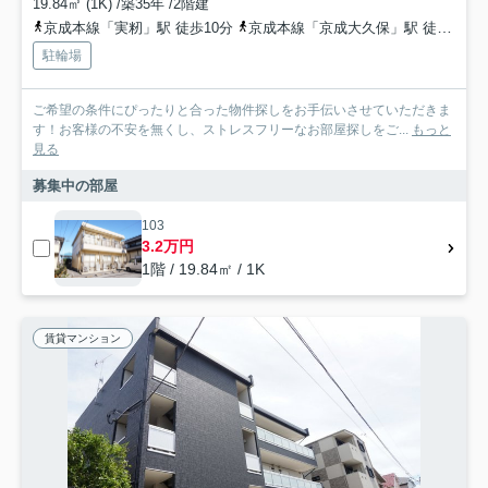
19.84㎡ (1K) /築35年 /2階建
京成本線「実籾」駅 徒歩10分
京成本線「京成大久保」駅 徒歩33分
駐輪場
ご希望の条件にぴったりと合った物件探しをお手伝いさせていただきま
す！お客様の不安を無くし、ストレスフリーなお部屋探しをご...
もっと
見る
募集中の部屋
103
3.2万円
1階 / 19.84㎡ / 1K
賃貸マンション