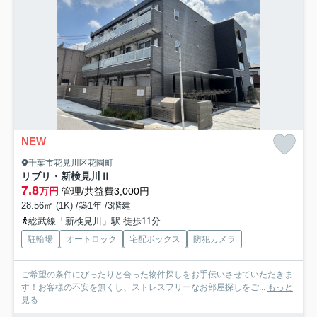
NEW
千葉市花見川区花園町
リブリ・新検見川Ⅱ
7.8
万円
管理/共益費3,000円
28.56㎡ (1K) /築1年 /3階建
総武線「新検見川」駅 徒歩11分
駐輪場
オートロック
宅配ボックス
防犯カメラ
ご希望の条件にぴったりと合った物件探しをお手伝いさせていただきま
す！お客様の不安を無くし、ストレスフリーなお部屋探しをご...
もっと
見る