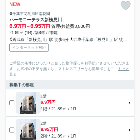
NEW
千葉市花見川区南花園
ハーモニーテラス新検見川
6.9
6.95
万円～
万円
管理/共益費3,500円
21.89㎡ (1R) /築8年 /2階建
総武線「新検見川」駅 徒歩6分
京成千葉線「検見川」駅 徒歩15分
インターネット対応
ご希望の条件にぴったりと合った物件探しをお手伝いさせていただきま
す！お客様の不安を無くし、ストレスフリーなお部屋探しをご...
もっと
見る
募集中の部屋
1階
6.9万円
1階 / 21.89㎡ / 1R
2階
6.95万円
2階 / 21.89㎡ / 1R