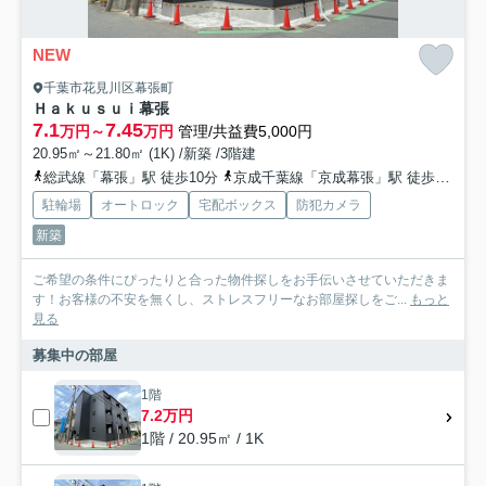
NEW
千葉市花見川区幕張町
Ｈａｋｕｓｕｉ幕張
7.1
7.45
万円～
万円
管理/共益費5,000円
20.95㎡～21.80㎡ (1K) /新築 /3階建
総武線「幕張」駅 徒歩10分
京成千葉線「京成幕張」駅 徒歩11分
駐輪場
オートロック
宅配ボックス
防犯カメラ
新築
ご希望の条件にぴったりと合った物件探しをお手伝いさせていただきま
す！お客様の不安を無くし、ストレスフリーなお部屋探しをご...
もっと
見る
募集中の部屋
1階
7.2万円
1階 / 20.95㎡ / 1K