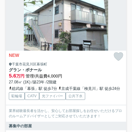
NEW
千葉市花見川区幕張町
グラン・ボナール
5.6
万円
管理/共益費4,000円
27.08㎡ (1K) /築23年 /2階建
総武線「幕張」駅 徒歩7分
京成千葉線「検見川」駅 徒歩24分
駐輪場
CATV
光ファイバー
公共下水
業界経験最長者を活かし、安心してお部屋探しをお任せいただけるプロ
のルームアドバイザーとしてご対応させていただきます！
募集中の部屋