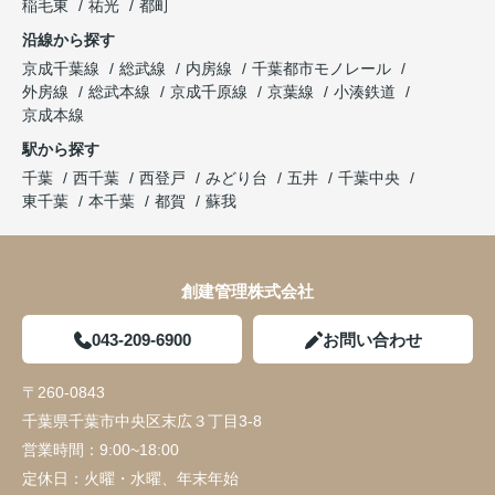
稲毛東
祐光
都町
沿線から探す
京成千葉線
総武線
内房線
千葉都市モノレール
外房線
総武本線
京成千原線
京葉線
小湊鉄道
京成本線
駅から探す
千葉
西千葉
西登戸
みどり台
五井
千葉中央
東千葉
本千葉
都賀
蘇我
創建管理株式会社
043-209-6900
お問い合わせ
〒260-0843
千葉県千葉市中央区末広３丁目3-8
営業時間：
9:00~18:00
定休日：
火曜・水曜、年末年始