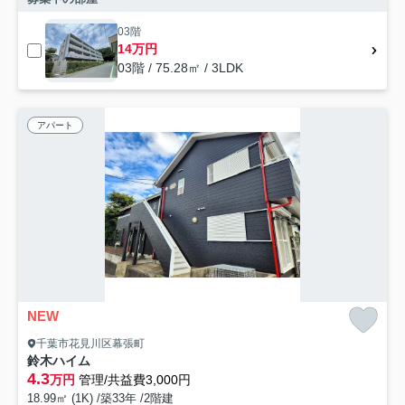
03階
14万円
03階 / 75.28㎡ / 3LDK
アパート
NEW
千葉市花見川区幕張町
鈴木ハイム
4.3
万円
管理/共益費3,000円
18.99㎡ (1K) /築33年 /2階建