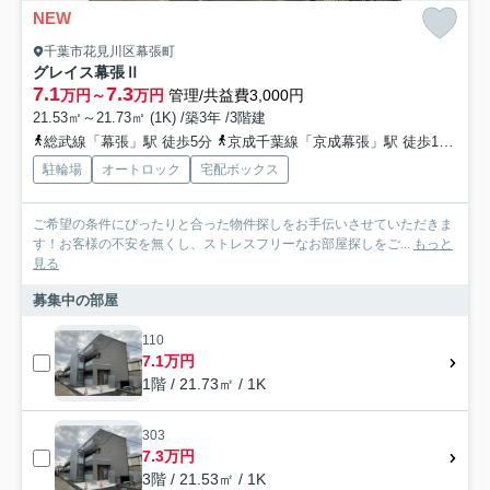
NEW
千葉市花見川区幕張町
グレイス幕張Ⅱ
7.1
7.3
万円～
万円
管理/共益費3,000円
21.53㎡～21.73㎡ (1K) /築3年 /3階建
総武線「幕張」駅 徒歩5分
京成千葉線「京成幕張」駅 徒歩11分
駐輪場
オートロック
宅配ボックス
ご希望の条件にぴったりと合った物件探しをお手伝いさせていただきま
す！お客様の不安を無くし、ストレスフリーなお部屋探しをご...
もっと
見る
募集中の部屋
110
7.1万円
1階 / 21.73㎡ / 1K
303
7.3万円
3階 / 21.53㎡ / 1K