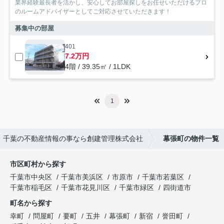
業界経験最長者を活かし、安心してお部屋探しをお任せいただけるプロ
のルームアドバイザーとしてご対応させていただきます！
募集中の部屋
401
7.2万円
4階 / 39.35㎡ / 1LDK
1
｜千葉の不動産情報の事なら創建管理株式会社
幕張町の物件一覧
市区町村から探す
千葉市中央区
千葉市美浜区
市原市
千葉市若葉区
千葉市稲毛区
千葉市花見川区
千葉市緑区
四街道市
町名から探す
幸町
問屋町
要町
五井
幕張町
新宿
誉田町