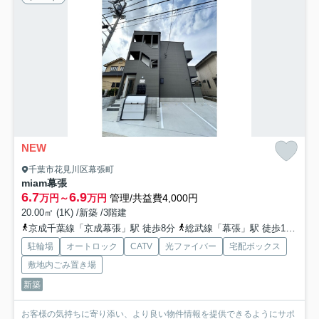
NEW
千葉市花見川区幕張町
miam幕張
6.7
6.9
万円～
万円
管理/共益費4,000円
20.00㎡ (1K) /新築 /3階建
京成千葉線「京成幕張」駅 徒歩8分
総武線「幕張」駅 徒歩10分
京
駐輪場
オートロック
CATV
光ファイバー
宅配ボックス
敷地内ごみ置き場
新築
お客様の気持ちに寄り添い、より良い物件情報を提供できるようにサポ