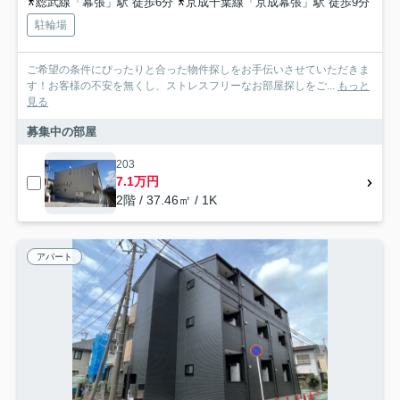
総武線「幕張」駅 徒歩6分
京成千葉線「京成幕張」駅 徒歩9分
駐輪場
ご希望の条件にぴったりと合った物件探しをお手伝いさせていただきま
す！お客様の不安を無くし、ストレスフリーなお部屋探しをご...
もっと
見る
募集中の部屋
203
7.1万円
2階 / 37.46㎡ / 1K
アパート