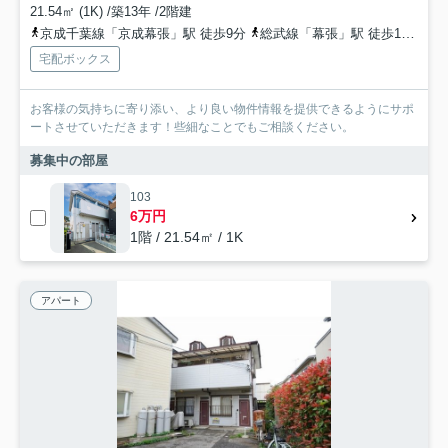
21.54㎡ (1K) /築13年 /2階建
京成千葉線「京成幕張」駅 徒歩9分
総武線「幕張」駅 徒歩12分
宅配ボックス
お客様の気持ちに寄り添い、より良い物件情報を提供できるようにサポ
ートさせていただきます！些細なことでもご相談ください。
募集中の部屋
103
6万円
1階 / 21.54㎡ / 1K
アパート