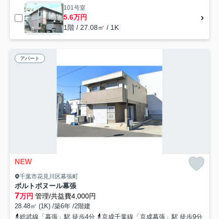
101号室
5.6万円
1階 / 27.08㎡ / 1K
アパート
NEW
千葉市花見川区幕張町
ポルトボヌール幕張
7
万円
管理/共益費4,000円
28.48㎡ (1K) /築6年 /2階建
総武線「幕張」駅 徒歩4分
京成千葉線「京成幕張」駅 徒歩9分