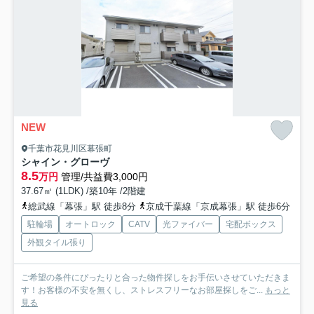
NEW
千葉市花見川区幕張町
シャイン・グローヴ
8.5
万円
管理/共益費3,000円
37.67㎡ (1LDK) /築10年 /2階建
総武線「幕張」駅 徒歩8分
京成千葉線「京成幕張」駅 徒歩6分
駐輪場
オートロック
CATV
光ファイバー
宅配ボックス
外観タイル張り
ご希望の条件にぴったりと合った物件探しをお手伝いさせていただきま
す！お客様の不安を無くし、ストレスフリーなお部屋探しをご...
もっと
見る