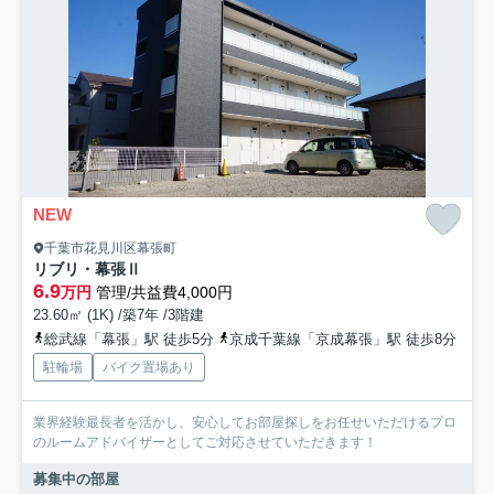
NEW
千葉市花見川区幕張町
リブリ・幕張Ⅱ
6.9
万円
管理/共益費4,000円
23.60㎡ (1K) /築7年 /3階建
総武線「幕張」駅 徒歩5分
京成千葉線「京成幕張」駅 徒歩8分
駐輪場
バイク置場あり
業界経験最長者を活かし、安心してお部屋探しをお任せいただけるプロ
のルームアドバイザーとしてご対応させていただきます！
募集中の部屋