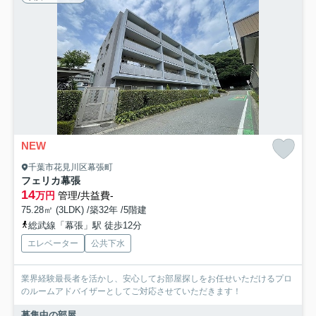
NEW
千葉市花見川区幕張町
フェリカ幕張
14
万円
管理/共益費-
75.28㎡ (3LDK) /築32年 /5階建
総武線「幕張」駅 徒歩12分
エレベーター
公共下水
業界経験最長者を活かし、安心してお部屋探しをお任せいただけるプロ
のルームアドバイザーとしてご対応させていただきます！
募集中の部屋