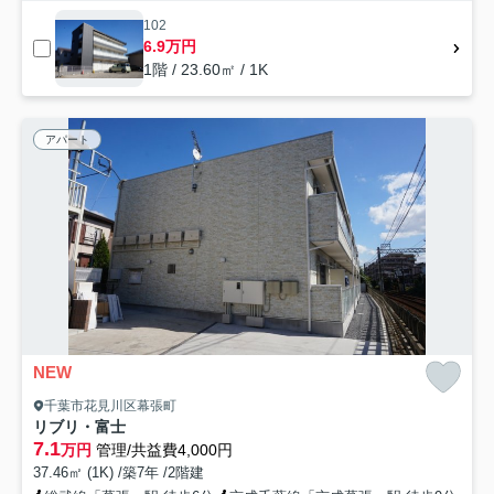
102
6.9万円
1階 / 23.60㎡ / 1K
アパート
NEW
千葉市花見川区幕張町
リブリ・富士
7.1
万円
管理/共益費4,000円
37.46㎡ (1K) /築7年 /2階建