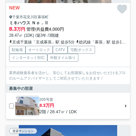
NEW
千葉市花見川区幕張町
ミキハウス Ｎｏ．Ⅱ
8.3
万円
管理/共益費4,000円
28.47㎡ (1DK) /築3年 /3階建
京成千葉線「京成幕張」駅 徒歩5分
総武線「幕張」駅 徒歩10分
駐輪場
オートロック
CATV
宅配ボックス
インターネット対応
外観タイル張り
業界経験最長者を活かし、安心してお部屋探しをお任せいただけるプロ
のルームアドバイザーとしてご対応させていただきます！
募集中の部屋
205号室
8.3万円
2階 / 28.47㎡ / 1DK
賃貸マンション