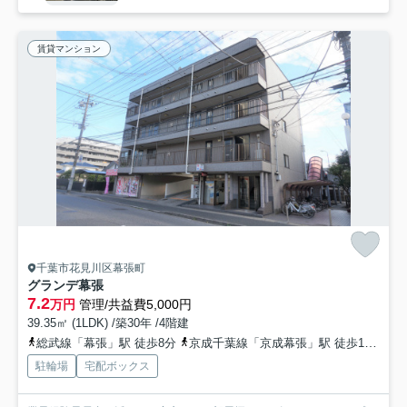
賃貸マンション
千葉市花見川区幕張町
グランデ幕張
7.2
万円
管理/共益費5,000円
39.35㎡ (1LDK) /築30年 /4階建
総武線「幕張」駅 徒歩8分
京成千葉線「京成幕張」駅 徒歩10分
駐輪場
宅配ボックス