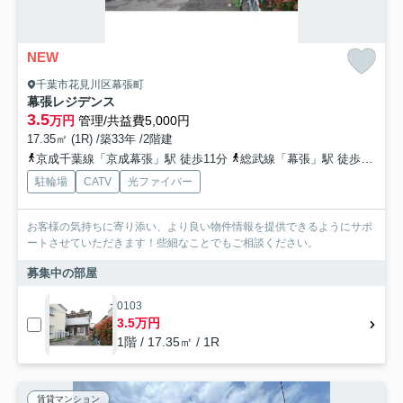
NEW
千葉市花見川区幕張町
幕張レジデンス
3.5
万円
管理/共益費5,000円
17.35㎡ (1R) /築33年 /2階建
京成千葉線「京成幕張」駅 徒歩11分
総武線「幕張」駅 徒歩11分
駐輪場
CATV
光ファイバー
お客様の気持ちに寄り添い、より良い物件情報を提供できるようにサポ
ートさせていただきます！些細なことでもご相談ください。
募集中の部屋
0103
3.5万円
1階 / 17.35㎡ / 1R
賃貸マンション