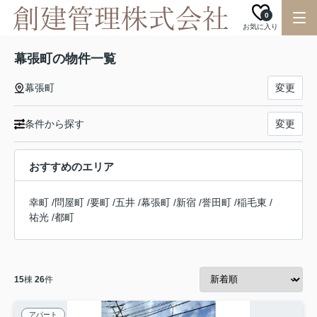
0
お気に入り
幕張町の物件一覧
幕張町
変更
条件から探す
変更
おすすめのエリア
幸町
/
問屋町
/
要町
/
五井
/
幕張町
/
新宿
/
誉田町
/
稲毛東
/
祐光
/
都町
15
棟
26
件
アパート