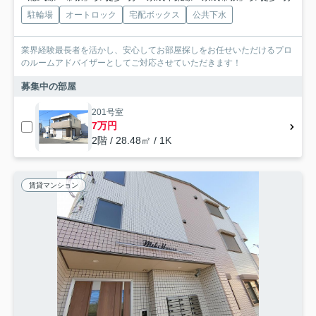
駐輪場
オートロック
宅配ボックス
公共下水
業界経験最長者を活かし、安心してお部屋探しをお任せいただけるプロ
のルームアドバイザーとしてご対応させていただきます！
募集中の部屋
201号室
7万円
2階 / 28.48㎡ / 1K
賃貸マンション