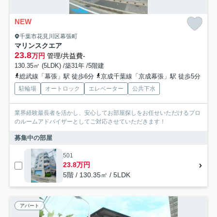
NEW
千葉市花見川区幕張町
マリンスクエア
23.8
万円
管理/共益費-
130.35㎡ (5LDK) /築31年 /5階建
総武線「幕張」駅 徒歩6分
京成千葉線「京成幕張」駅 徒歩5分
駐輪場
オートロック
エレベーター
公共下水
業界経験最長者を活かし、安心してお部屋探しをお任せいただけるプロ
のルームアドバイザーとしてご対応させていただきます！
募集中の部屋
501
23.8万円
5階 / 130.35㎡ / 5LDK
アパート