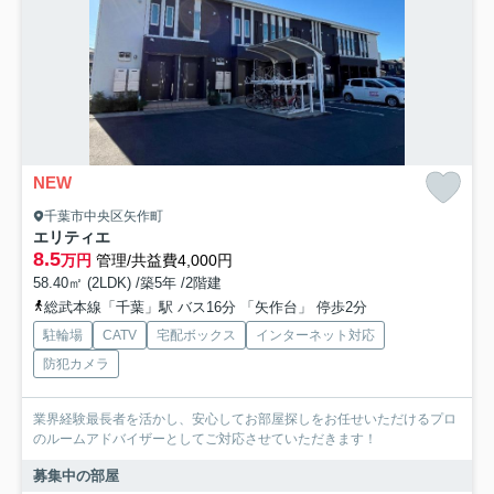
NEW
千葉市中央区矢作町
エリティエ
8.5
万円
管理/共益費4,000円
58.40㎡ (2LDK) /築5年 /2階建
総武本線「千葉」駅 バス16分 「矢作台」 停歩2分
駐輪場
CATV
宅配ボックス
インターネット対応
防犯カメラ
業界経験最長者を活かし、安心してお部屋探しをお任せいただけるプロ
のルームアドバイザーとしてご対応させていただきます！
募集中の部屋