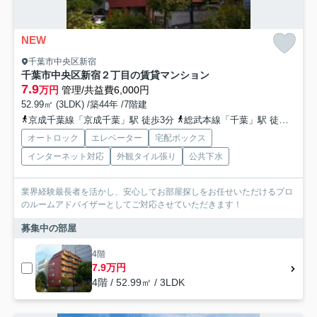
NEW
千葉市中央区新宿
千葉市中央区新宿２丁目の賃貸マンション
7.9
万円
管理/共益費6,000円
52.99㎡ (3LDK) /築44年 /7階建
京成千葉線「京成千葉」駅 徒歩3分
総武本線「千葉」駅 徒歩9分
オートロック
エレベーター
宅配ボックス
インターネット対応
外観タイル張り
公共下水
業界経験最長者を活かし、安心してお部屋探しをお任せいただけるプロ
のルームアドバイザーとしてご対応させていただきます！
募集中の部屋
4階
7.9万円
4階 / 52.99㎡ / 3LDK