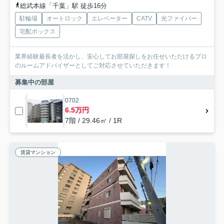
総武本線「千葉」駅 徒歩16分
駐輪場
オートロック
エレベーター
CATV
光ファイバー
宅配ボックス
業界経験最長者を活かし、安心してお部屋探しをお任せいただけるプロ
のルームアドバイザーとしてご対応させていただきます！
募集中の部屋
0702
6.5万円
7階 / 29.46㎡ / 1R
賃貸マンション