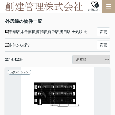
0
お気に入り
外房線の物件一覧
千葉駅,本千葉駅,蘇我駅,鎌取駅,誉田駅,土気駅,大網駅,永田駅,本納駅,新茂原駅,茂原駅,八積駅,上総一ノ宮駅,東浪見駅,太東駅,長者町駅,三門駅,大原駅,浪花駅,御宿駅,勝浦駅,鵜原駅,上総興津駅,行川アイランド駅,安房小湊駅,安房天津駅,安房鴨川駅
変更
条件から探す
変更
224
棟
412
件
賃貸マンション