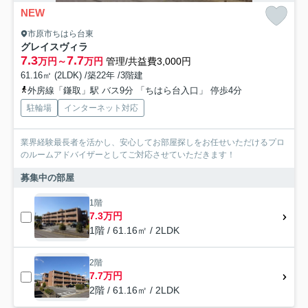
NEW
市原市ちはら台東
グレイスヴィラ
7.3
7.7
万円～
万円
管理/共益費3,000円
61.16㎡ (2LDK) /築22年 /3階建
外房線「鎌取」駅 バス9分 「ちはら台入口」 停歩4分
駐輪場
インターネット対応
業界経験最長者を活かし、安心してお部屋探しをお任せいただけるプロ
のルームアドバイザーとしてご対応させていただきます！
募集中の部屋
1階
7.3万円
1階 / 61.16㎡ / 2LDK
2階
7.7万円
2階 / 61.16㎡ / 2LDK