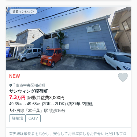
賃貸マンション
NEW
千葉市中央区稲荷町
サンウィング稲荷町
7.3
万円
管理/共益費3,000円
49.35㎡～49.68㎡ (2DK～2LDK) /築37年 /2階建
外房線「本千葉」駅 徒歩16分
駐輪場
CATV
業界経験最長者を活かし、安心してお部屋探しをお任せいただけるプロ