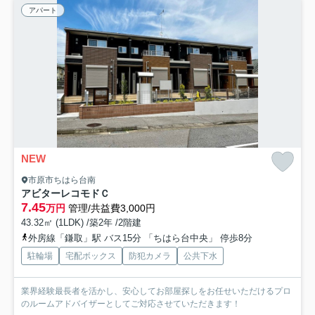
アパート
NEW
市原市ちはら台南
アビターレコモドＣ
7.45
万円
管理/共益費3,000円
43.32㎡ (1LDK) /築2年 /2階建
外房線「鎌取」駅 バス15分 「ちはら台中央」 停歩8分
駐輪場
宅配ボックス
防犯カメラ
公共下水
業界経験最長者を活かし、安心してお部屋探しをお任せいただけるプロ
のルームアドバイザーとしてご対応させていただきます！