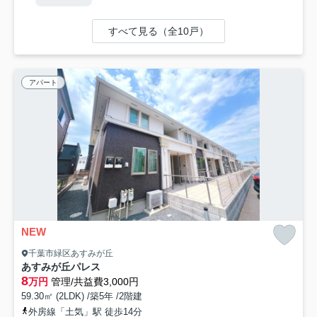
すべて見る（全10戸）
アパート
NEW
千葉市緑区あすみが丘
あすみが丘パレス
8
万円
管理/共益費3,000円
59.30㎡ (2LDK) /築5年 /2階建
外房線「土気」駅 徒歩14分