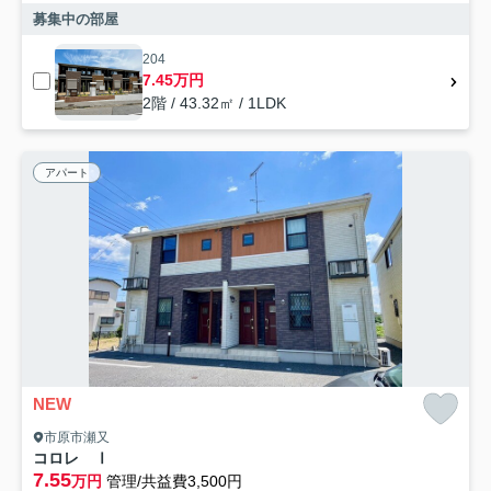
募集中の部屋
204
7.45万円
2階 / 43.32㎡ / 1LDK
アパート
NEW
市原市瀬又
コロレ Ⅰ
7.55
万円
管理/共益費3,500円