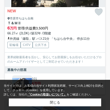
NEW
市原市ちはら台南
Ｔ＆ＭⅡ
6
万円
管理/共益費3,500円
66.27㎡ (2LDK) /築32年 /3階建
外房線「鎌取」駅 バス21分 「ちはら台中央」 停歩11分
駐輪場
CATV
公共下水
業界経験最長者を活かし、安心してお部屋探しをお任せいただけるプロ
のルームアドバイザーとしてご対応させていただきます！
募集中の部屋
101
6万円
当サイトでは、お客様の当サイト利用状況把握、サービス向上検討を目的と
1階 / 66.27㎡ / 2LDK
して、クッキー（Cookie）を使用しています。
詳しくは、当社の
「Cookieの取扱いについて」
をご確認ください。
閉じる
賃貸マンション