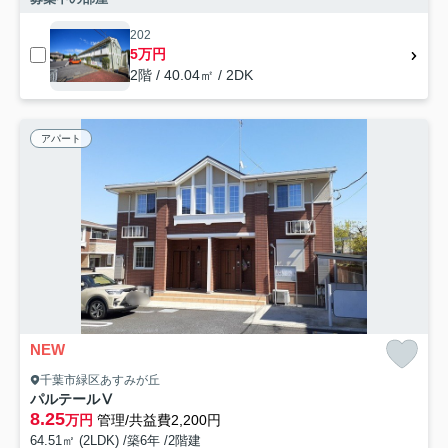
202
5万円
2階 / 40.04㎡ / 2DK
アパート
NEW
千葉市緑区あすみが丘
パルテールⅤ
8.25
万円
管理/共益費2,200円
64.51㎡ (2LDK) /築6年 /2階建