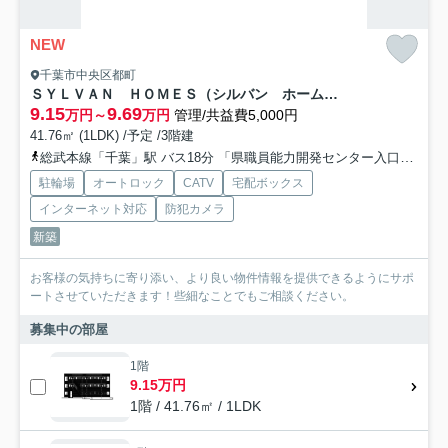
NEW
千葉市中央区都町
ＳＹＬＶＡＮ ＨＯＭＥＳ（シルバン ホームズ）
9.15
9.69
万円～
万円
管理/共益費5,000円
41.76㎡ (1LDK) /予定 /3階建
総武本線「千葉」駅 バス18分 「県職員能力開発センター入口」 停歩1分
駐輪場
オートロック
CATV
宅配ボックス
インターネット対応
防犯カメラ
新築
お客様の気持ちに寄り添い、より良い物件情報を提供できるようにサポ
ートさせていただきます！些細なことでもご相談ください。
募集中の部屋
1階
9.15万円
1階 / 41.76㎡ / 1LDK