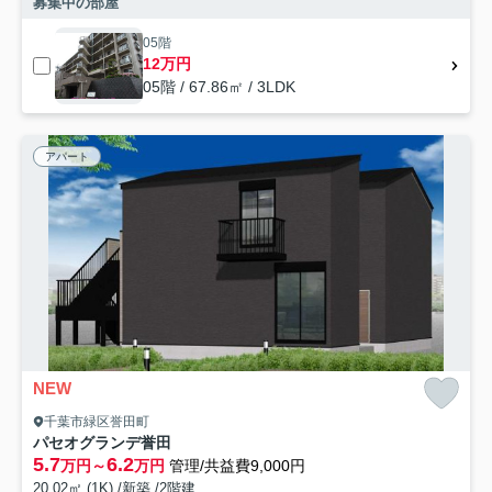
募集中の部屋
05階
12万円
05階 / 67.86㎡ / 3LDK
アパート
NEW
千葉市緑区誉田町
パセオグランデ誉田
5.7
6.2
万円～
万円
管理/共益費9,000円
20.02㎡ (1K) /新築 /2階建