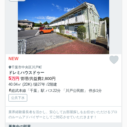
NEW
千葉市中央区川戸町
ドレミハウスドゥー
5
万円
管理/共益費2,800円
40.04㎡ (2DK) /築27年 /2階建
総武本線「千葉」駅 バス22分 「川戸公民館」 停歩1分
公共下水
業界経験最長者を活かし、安心してお部屋探しをお任せいただけるプロ
のルームアドバイザーとしてご対応させていただきます！
募集中の部屋