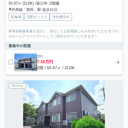
55.87㎡ (2LDK) /築11年 /2階建
外房線「誉田」駅 徒歩11分
駐輪場
宅配ボックス
浄化槽排水
業界経験最長者を活かし、安心してお部屋探しをお任せいただけるプロ
のルームアドバイザーとしてご対応させていただきます！
募集中の部屋
201
7.55万円
2階 / 55.87㎡ / 2LDK
アパート