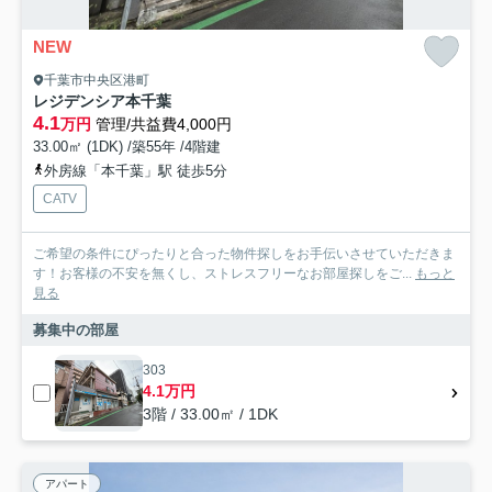
NEW
千葉市中央区港町
レジデンシア本千葉
4.1
万円
管理/共益費4,000円
33.00㎡ (1DK) /築55年 /4階建
外房線「本千葉」駅 徒歩5分
CATV
ご希望の条件にぴったりと合った物件探しをお手伝いさせていただきま
す！お客様の不安を無くし、ストレスフリーなお部屋探しをご...
もっと
見る
募集中の部屋
303
4.1万円
3階 / 33.00㎡ / 1DK
アパート