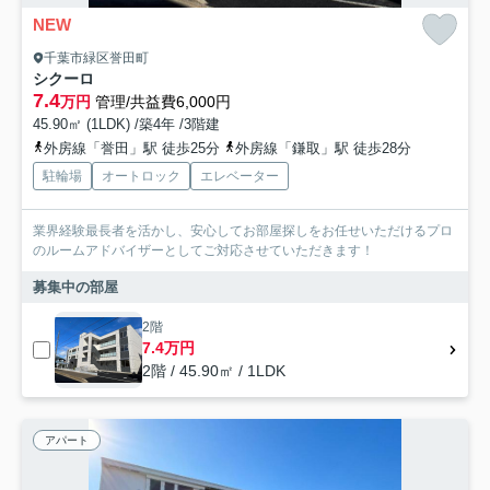
NEW
千葉市緑区誉田町
シクーロ
7.4
万円
管理/共益費6,000円
45.90㎡ (1LDK) /築4年 /3階建
外房線「誉田」駅 徒歩25分
外房線「鎌取」駅 徒歩28分
駐輪場
オートロック
エレベーター
業界経験最長者を活かし、安心してお部屋探しをお任せいただけるプロ
のルームアドバイザーとしてご対応させていただきます！
募集中の部屋
2階
7.4万円
2階 / 45.90㎡ / 1LDK
アパート