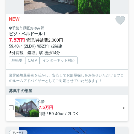
NEW
千葉市緑区おゆみ野
ピソ・ベルドールⅠ
7.5
万円
管理/共益費2,000円
59.40㎡ (2LDK) /築23年 /2階建
外房線「鎌取」駅 徒歩14分
駐輪場
CATV
インターネット対応
業界経験最長者を活かし、安心してお部屋探しをお任せいただけるプロ
のルームアドバイザーとしてご対応させていただきます！
募集中の部屋
1階
7.5万円
1階 / 59.40㎡ / 2LDK
アパート