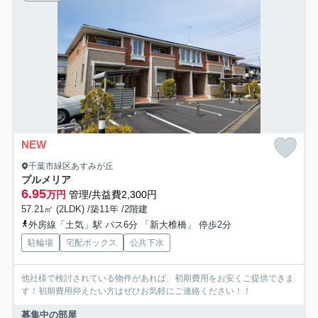
NEW
千葉市緑区あすみが丘
プルメリア
6.95
万円
管理/共益費2,300円
57.21㎡ (2LDK) /築11年 /2階建
外房線「土気」駅 バス6分 「新大椎橋」 停歩2分
駐輪場
宅配ボックス
公共下水
他社様で検討されている物件があれば、初期費用をお安くご提供できま
す！初期費用抑えたい方はぜひお気軽にご連絡ください！！
募集中の部屋