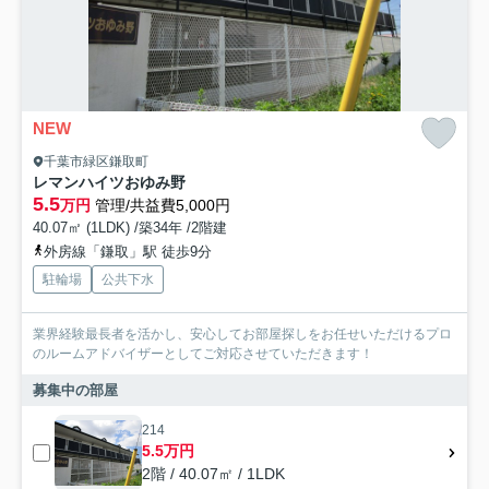
NEW
千葉市緑区鎌取町
レマンハイツおゆみ野
5.5
万円
管理/共益費5,000円
40.07㎡ (1LDK) /築34年 /2階建
外房線「鎌取」駅 徒歩9分
駐輪場
公共下水
業界経験最長者を活かし、安心してお部屋探しをお任せいただけるプロ
のルームアドバイザーとしてご対応させていただきます！
募集中の部屋
214
5.5万円
2階 / 40.07㎡ / 1LDK