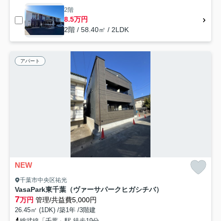
2階
8.5万円
2階 / 58.40㎡ / 2LDK
アパート
NEW
千葉市中央区祐光
VasaPark東千葉（ヴァーサパークヒガシチバ）
7
万円
管理/共益費5,000円
26.45㎡ (1DK) /築1年 /3階建
総武線「千葉」駅 徒歩19分