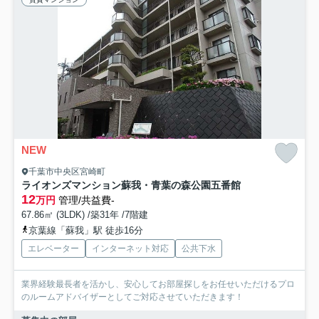
NEW
千葉市中央区宮崎町
ライオンズマンション蘇我・青葉の森公園五番館
12
万円
管理/共益費-
67.86㎡ (3LDK) /築31年 /7階建
京葉線「蘇我」駅 徒歩16分
エレベーター
インターネット対応
公共下水
業界経験最長者を活かし、安心してお部屋探しをお任せいただけるプロ
のルームアドバイザーとしてご対応させていただきます！