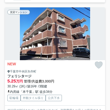
賃貸マンション
NEW
千葉市中央区矢作町
フェリシタージ
5.25
万円
管理/共益費3,000円
30.29㎡ (1K) /築16年 /3階建
内房線「本千葉」駅 徒歩34分
駐輪場
外観タイル張り
公共下水