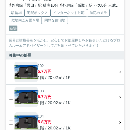
外房線「誉田」駅 徒歩10分
外房線「鎌取」駅 バス8分 京成バス千葉イースト「誉田駅〔南口〕」 停歩10分
駐輪場
宅配ボックス
インターネット対応
防犯カメラ
敷地内ごみ置き場
閑静な住宅地
新築
業界経験最長者を活かし、安心してお部屋探しをお任せいただけるプロ
のルームアドバイザーとしてご対応させていただきます！
募集中の部屋
102
5.7万円
1階 / 20.02㎡ / 1K
103
5.7万円
1階 / 20.02㎡ / 1K
104
5.8万円
1階 / 20.02㎡ / 1K