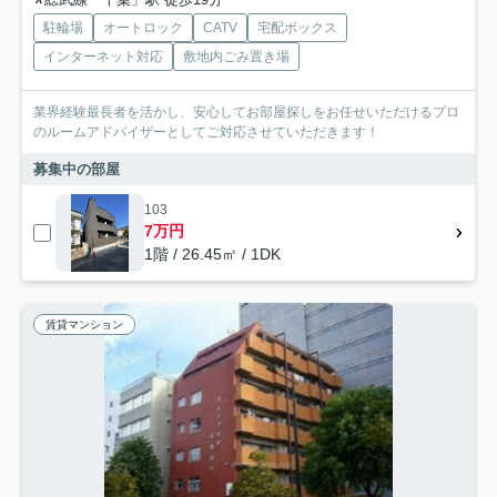
駐輪場
オートロック
CATV
宅配ボックス
インターネット対応
敷地内ごみ置き場
業界経験最長者を活かし、安心してお部屋探しをお任せいただけるプロ
のルームアドバイザーとしてご対応させていただきます！
募集中の部屋
103
7万円
1階 / 26.45㎡ / 1DK
賃貸マンション