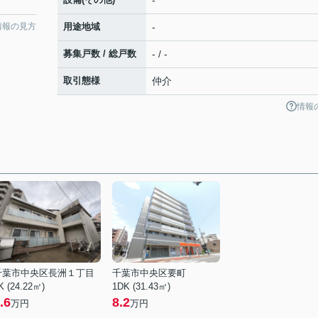
-
情報の見方
用途地域
-
募集戸数 / 総戸数
- / -
取引態様
仲介
情報
千葉市中央区長洲１丁目
千葉市中央区要町
K (24.22㎡)
1DK (31.43㎡)
.6
8.2
万円
万円