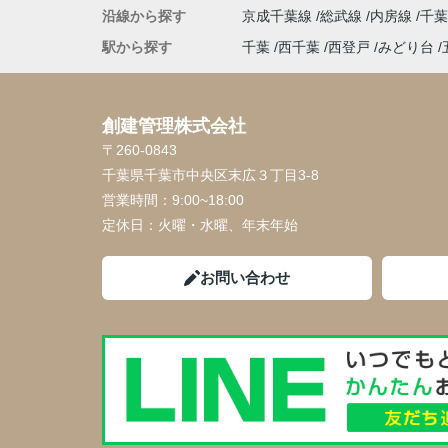
沿線から探す
京成千葉線
総武線
内房線
千
駅から探す
千葉
西千葉
西登戸
みどり台
創建管理株式会社
〒260-0843
千葉県千葉市中央区末広３丁目3-8
営業時間：
9:00~18:00
定休日：
火曜・水曜、年末年始
お問い合わせ