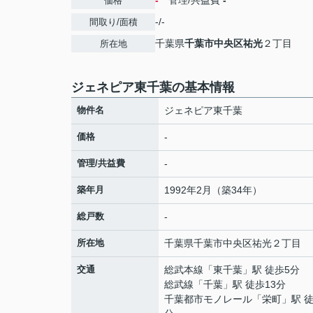
-
管理/共益費
-
価格
-/-
間取り/面積
千葉県
千葉市中央区
祐光
２丁目
所在地
ジェネピア東千葉の基本情報
物件名
ジェネピア東千葉
価格
-
管理/共益費
-
築年月
1992年2月（築34年）
総戸数
-
所在地
千葉県
千葉市中央区
祐光
２丁目
交通
総武本線
「
東千葉
」駅 徒歩5分
総武線
「
千葉
」駅 徒歩13分
千葉都市モノレール
「
栄町
」駅 徒