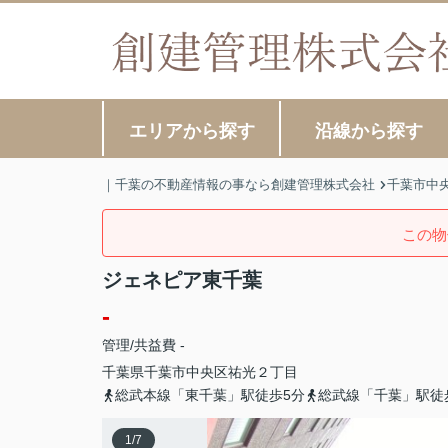
エリアから探す
沿線から探す
｜千葉の不動産情報の事なら創建管理株式会社
千葉市中
この物
ジェネピア東千葉
-
管理/共益費 -
千葉県
千葉市中央区
祐光
２丁目
総武本線「東千葉」駅徒歩5分
総武線「千葉」駅徒
1
/
7