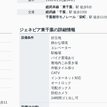
1992年2月(築34年)
築年
総武本線
「
東千葉
」駅 徒歩5分
総武線
「
千葉
」駅 徒歩13分
交通
千葉都市モノレール
「
栄町
」駅 徒歩11
ジェネピア東千葉の詳細情報
設備条件
好立地
静かな環境
エレベーター
駐輪場
バイク置場あり
敷地内ごみ置き場
外観タイル張り
CATV
インターネット対応
オートロック
宅配ボックス
防犯カメラ
24時間ゴミ出し可
歩11
設備(その他)