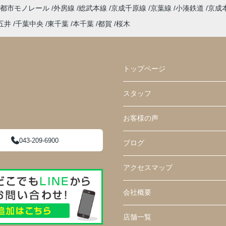
葉都市モノレール
外房線
総武本線
京成千原線
京葉線
小湊鉄道
京成
五井
千葉中央
東千葉
本千葉
都賀
桜木
トップページ
スタッフ
お客様の声
043-209-6900
ブログ
アクセスマップ
会社概要
店舗一覧