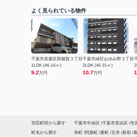
よく見られている物件
千葉市若葉区西都賀３丁目
千葉市緑区おゆみ野３丁目
1LDK (46.16㎡)
2LDK (45.31㎡)
2
9.2
10.7
1
万円
万円
市区町村から探す
千葉市中央区
千葉市美浜区
市
町名から探す
幸町
問屋町
要町
五井
新宿