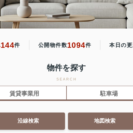
4144
1094
件
公開物件数
件
本日の更
物件を探す
SEARCH
賃貸事業用
駐車場
沿線検索
地図検索