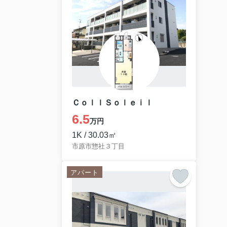
ＣｏｌｌＳｏｌｅｉｌ
6.5
万円
1K / 30.03㎡
市原市惣社３丁目
アパート