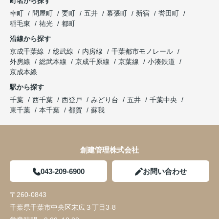
町名から探す
幸町
問屋町
要町
五井
幕張町
新宿
誉田町
稲毛東
祐光
都町
沿線から探す
京成千葉線
総武線
内房線
千葉都市モノレール
外房線
総武本線
京成千原線
京葉線
小湊鉄道
京成本線
駅から探す
千葉
西千葉
西登戸
みどり台
五井
千葉中央
東千葉
本千葉
都賀
蘇我
創建管理株式会社
043-209-6900
お問い合わせ
〒260-0843
千葉県千葉市中央区末広３丁目3-8