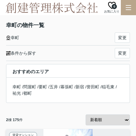
0
お気に入り
幸町の物件一覧
幸町
変更
条件から探す
変更
おすすめのエリア
幸町
/
問屋町
/
要町
/
五井
/
幕張町
/
新宿
/
誉田町
/
稲毛東
/
祐光
/
都町
2
棟
175
件
賃貸マンション