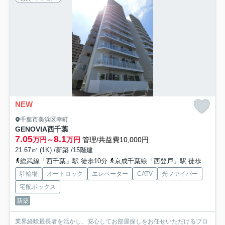
NEW
千葉市美浜区幸町
GENOVIA西千葉
7.05
8.1
万円～
万円
管理/共益費10,000円
21.67㎡ (1K) /新築 /15階建
総武線「西千葉」駅 徒歩10分
京成千葉線「西登戸」駅 徒歩10分
駐輪場
オートロック
エレベーター
CATV
光ファイバー
宅配ボックス
新築
業界経験最長者を活かし、安心してお部屋探しをお任せいただけるプロ