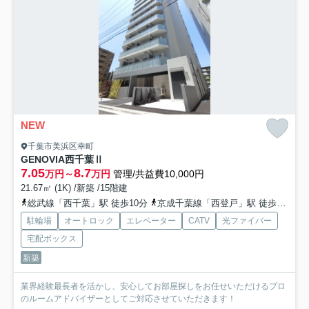
NEW
千葉市美浜区幸町
GENOVIA西千葉Ⅱ
7.05
8.7
万円～
万円
管理/共益費10,000円
21.67㎡ (1K) /新築 /15階建
総武線「西千葉」駅 徒歩10分
京成千葉線「西登戸」駅 徒歩10分
駐輪場
オートロック
エレベーター
CATV
光ファイバー
宅配ボックス
新築
業界経験最長者を活かし、安心してお部屋探しをお任せいただけるプロ
のルームアドバイザーとしてご対応させていただきます！