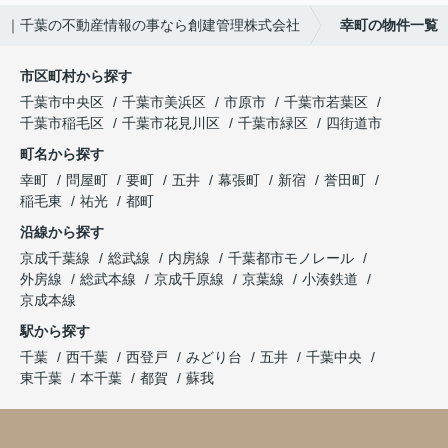
｜千葉の不動産情報の事なら創建管理株式会社
幸町の物件一覧
市区町村から探す
千葉市中央区
千葉市美浜区
市原市
千葉市若葉区
千葉市稲毛区
千葉市花見川区
千葉市緑区
四街道市
町名から探す
幸町
問屋町
要町
五井
幕張町
新宿
誉田町
稲毛東
祐光
都町
沿線から探す
京成千葉線
総武線
内房線
千葉都市モノレール
外房線
総武本線
京成千原線
京葉線
小湊鉄道
京成本線
駅から探す
千葉
西千葉
西登戸
みどり台
五井
千葉中央
東千葉
本千葉
都賀
蘇我