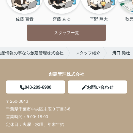
佐藤 百音
齊藤 あゆ
平野 翔大
秋元
スタッフ一覧
動産情報の事なら創建管理株式会社
スタッフ紹介
溝口 尚杜
創建管理株式会社
043-209-6900
お問い合わせ
〒260-0843
千葉県千葉市中央区末広３丁目3-8
営業時間：
9:00~18:00
定休日：
火曜・水曜、年末年始