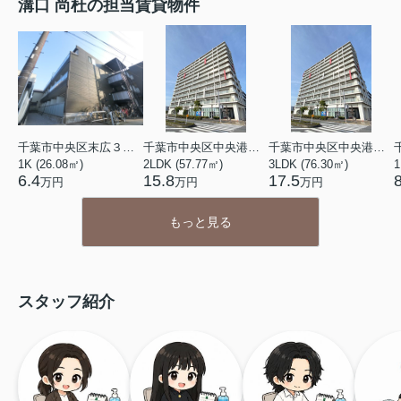
溝口 尚杜の担当賃貸物件
千葉市中央区末広３丁目
千葉市中央区中央港１丁目
千葉市中央区中央港１丁目
1K (26.08㎡)
2LDK (57.77㎡)
3LDK (76.30㎡)
1
6.4
15.8
17.5
万円
万円
万円
もっと見る
スタッフ紹介