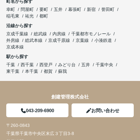
町名から探す
幸町
問屋町
要町
五井
幕張町
新宿
誉田町
稲毛東
祐光
都町
沿線から探す
京成千葉線
総武線
内房線
千葉都市モノレール
外房線
総武本線
京成千原線
京葉線
小湊鉄道
京成本線
駅から探す
千葉
西千葉
西登戸
みどり台
五井
千葉中央
東千葉
本千葉
都賀
蘇我
創建管理株式会社
043-209-6900
お問い合わせ
〒260-0843
千葉県千葉市中央区末広３丁目3-8