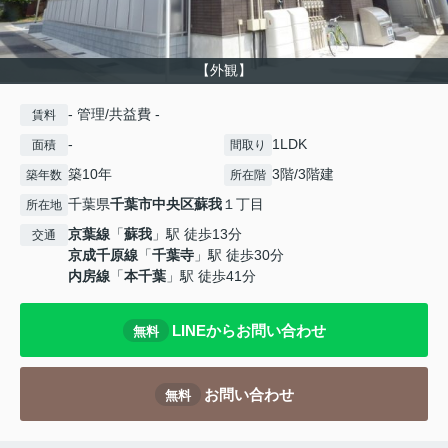
【外観】
- 管理/共益費 -
賃料
-
1LDK
面積
間取り
築10年
3階/3階建
築年数
所在階
千葉県
千葉市中央区
蘇我
１丁目
所在地
京葉線
「
蘇我
」駅 徒歩13分
交通
京成千原線
「
千葉寺
」駅 徒歩30分
内房線
「
本千葉
」駅 徒歩41分
LINEからお問い合わせ
無料
お問い合わせ
無料