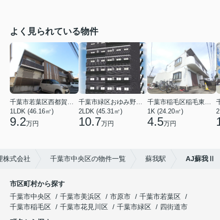
よく見られている物件
千葉市若葉区西都賀３丁目
千葉市緑区おゆみ野３丁目
千葉市稲毛区稲毛東２丁目
1LDK (46.16㎡)
2LDK (45.31㎡)
1K (24.20㎡)
2
9.2
10.7
4.5
万円
万円
万円
理株式会社
千葉市中央区の物件一覧
蘇我駅
AJ蘇我Ⅱ
市区町村から探す
千葉市中央区
千葉市美浜区
市原市
千葉市若葉区
千葉市稲毛区
千葉市花見川区
千葉市緑区
四街道市