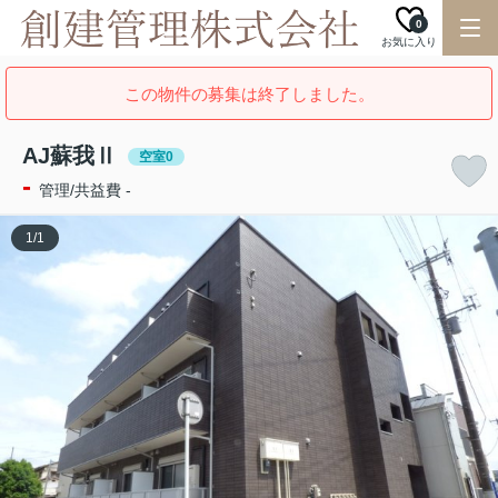
0
お気に入り
この物件の募集は終了しました。
AJ蘇我Ⅱ
空室0
-
管理/共益費 -
1
/
1