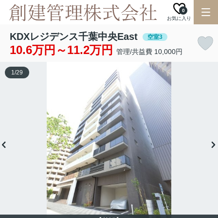
0
お気に入り
KDXレジデンス千葉中央East
空室3
10.6万円～11.2万円
管理/共益費 10,000円
1
/
29