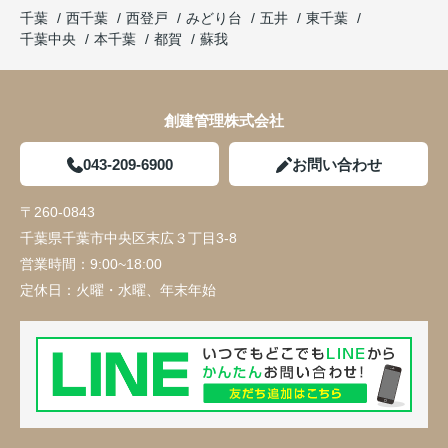
千葉
西千葉
西登戸
みどり台
五井
東千葉
千葉中央
本千葉
都賀
蘇我
創建管理株式会社
043-209-6900
お問い合わせ
〒260-0843
千葉県千葉市中央区末広３丁目3-8
営業時間：
9:00~18:00
定休日：
火曜・水曜、年末年始