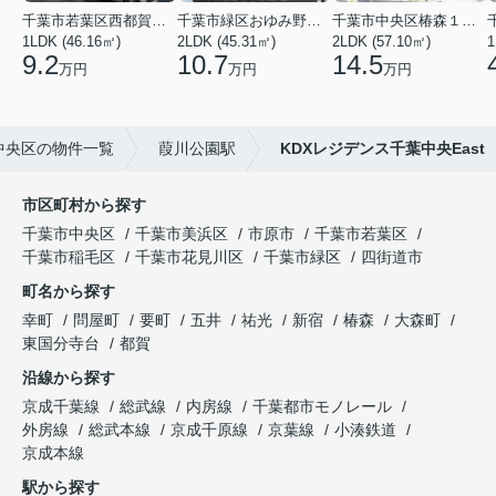
千葉市若葉区西都賀３丁目
千葉市緑区おゆみ野３丁目
千葉市中央区椿森１丁目
1LDK (46.16㎡)
2LDK (45.31㎡)
2LDK (57.10㎡)
1
9.2
10.7
14.5
万円
万円
万円
中央区の物件一覧
葭川公園駅
KDXレジデンス千葉中央East
市区町村から探す
千葉市中央区
千葉市美浜区
市原市
千葉市若葉区
千葉市稲毛区
千葉市花見川区
千葉市緑区
四街道市
町名から探す
幸町
問屋町
要町
五井
祐光
新宿
椿森
大森町
東国分寺台
都賀
沿線から探す
京成千葉線
総武線
内房線
千葉都市モノレール
外房線
総武本線
京成千原線
京葉線
小湊鉄道
京成本線
駅から探す