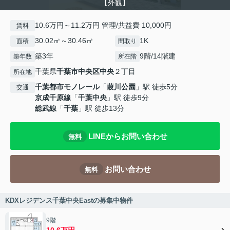
【外観】
10.6万円～11.2万円 管理/共益費 10,000円
賃料
30.02㎡～30.46㎡
1K
面積
間取り
築3年
9階/14階建
築年数
所在階
千葉県
千葉市中央区
中央
２丁目
所在地
千葉都市モノレール
「
葭川公園
」駅 徒歩5分
交通
京成千原線
「
千葉中央
」駅 徒歩9分
総武線
「
千葉
」駅 徒歩13分
LINEからお問い合わせ
無料
お問い合わせ
無料
KDXレジデンス千葉中央Eastの募集中物件
9階
10.6万円