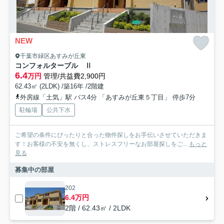
NEW
千葉市緑区あすみが丘東
コンフォルターブル Ⅱ
6.4
万円
管理/共益費2,900円
62.43㎡ (2LDK) /築16年 /2階建
外房線「土気」駅 バス4分 「あすみが丘東５丁目」 停歩7分
駐輪場
公共下水
ご希望の条件にぴったりと合った物件探しをお手伝いさせていただきま
す！お客様の不安を無くし、ストレスフリーなお部屋探しをご...
もっと
見る
募集中の部屋
202
6.4万円
2階 / 62.43㎡ / 2LDK