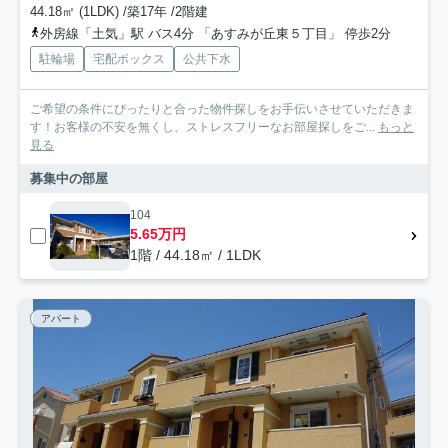
44.18㎡ (1LDK) /築17年 /2階建
外房線「土気」駅 バス4分 「あすみが丘東５丁目」 停歩2分
駐輪場
宅配ボックス
公共下水
ご希望の条件にぴったりと合った物件探しをお手伝いさせていただきま
す！お客様の不安を無くし、ストレスフリーなお部屋探しをご...
もっと
見る
募集中の部屋
104
5.65万円
1階 / 44.18㎡ / 1LDK
アパート