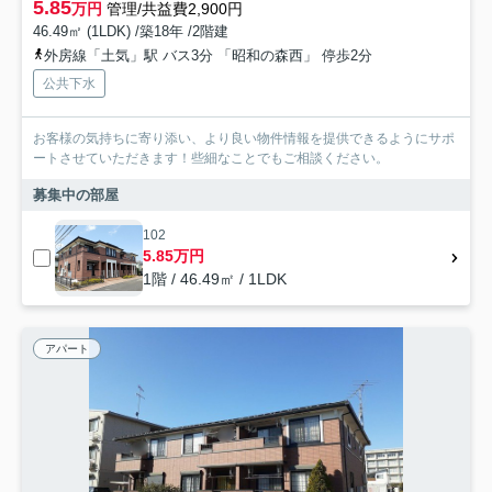
5.85
万円
管理/共益費2,900円
46.49㎡ (1LDK) /築18年 /2階建
外房線「土気」駅 バス3分 「昭和の森西」 停歩2分
公共下水
お客様の気持ちに寄り添い、より良い物件情報を提供できるようにサポ
ートさせていただきます！些細なことでもご相談ください。
募集中の部屋
102
5.85万円
1階 / 46.49㎡ / 1LDK
アパート