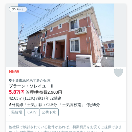
アパート
NEW
千葉市緑区あすみが丘東
プラーン・ソレイユ Ⅱ
5.8
万円
管理/共益費2,900円
42.63㎡ (1LDK) /築17年 /2階建
外房線「土気」駅 バス5分 「土気高校南」 停歩5分
駐輪場
CATV
公共下水
他社様で検討されている物件があれば、初期費用をお安くご提供できま