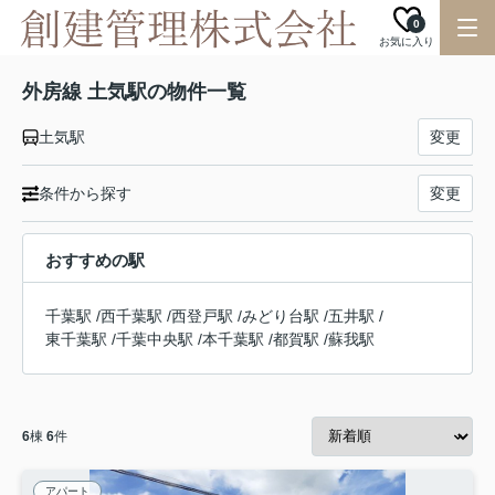
0
お気に入り
外房線 土気駅の物件一覧
土気駅
変更
条件から探す
変更
おすすめの駅
千葉駅
/
西千葉駅
/
西登戸駅
/
みどり台駅
/
五井駅
/
東千葉駅
/
千葉中央駅
/
本千葉駅
/
都賀駅
/
蘇我駅
6
棟
6
件
アパート