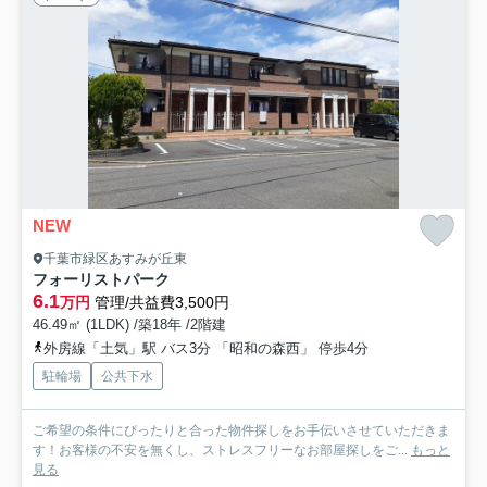
NEW
千葉市緑区あすみが丘東
フォーリストパーク
6.1
万円
管理/共益費3,500円
46.49㎡ (1LDK) /築18年 /2階建
外房線「土気」駅 バス3分 「昭和の森西」 停歩4分
駐輪場
公共下水
ご希望の条件にぴったりと合った物件探しをお手伝いさせていただきま
す！お客様の不安を無くし、ストレスフリーなお部屋探しをご...
もっと
見る