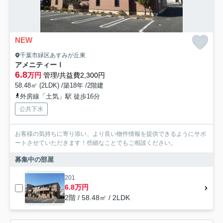
NEW
千葉市緑区あすみが丘東
アメニティーⅠ
6.8
万円
管理/共益費2,300円
58.48㎡ (2LDK) /築18年 /2階建
外房線「土気」駅 徒歩16分
公共下水
お客様の気持ちに寄り添い、より良い物件情報を提供できるようにサポ
ートさせていただきます！些細なことでもご相談ください。
募集中の部屋
201
6.8万円
2階 / 58.48㎡ / 2LDK