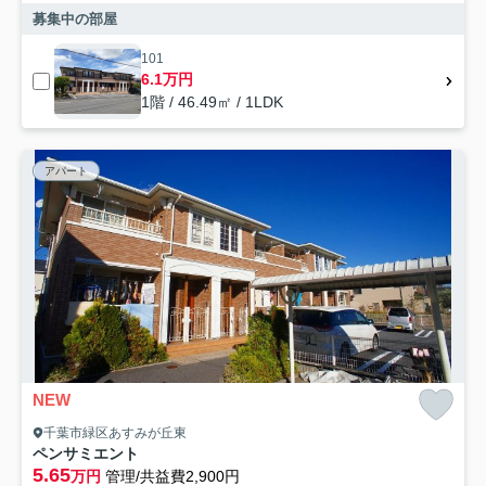
募集中の部屋
101
6.1万円
1階 / 46.49㎡ / 1LDK
アパート
NEW
千葉市緑区あすみが丘東
ペンサミエント
5.65
万円
管理/共益費2,900円