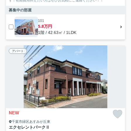
す！初期費用抑えたい方はぜひお気軽にご連絡ください！！
募集中の部屋
101
5.8万円
1階 / 42.63㎡ / 1LDK
アパート
NEW
千葉市緑区あすみが丘東
エクセレントパークⅡ