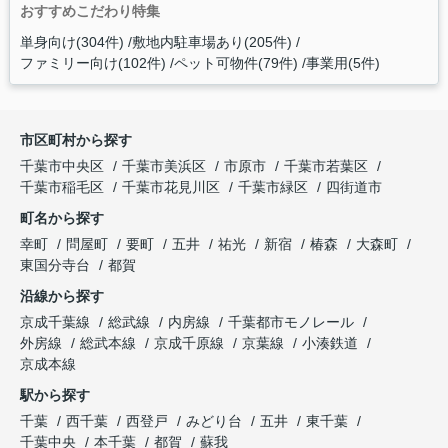
おすすめこだわり特集
単身向け(304件)
敷地内駐車場あり(205件)
ファミリー向け(102件)
ペット可物件(79件)
事業用(5件)
市区町村から探す
千葉市中央区
千葉市美浜区
市原市
千葉市若葉区
千葉市稲毛区
千葉市花見川区
千葉市緑区
四街道市
町名から探す
幸町
問屋町
要町
五井
祐光
新宿
椿森
大森町
東国分寺台
都賀
沿線から探す
京成千葉線
総武線
内房線
千葉都市モノレール
外房線
総武本線
京成千原線
京葉線
小湊鉄道
京成本線
駅から探す
千葉
西千葉
西登戸
みどり台
五井
東千葉
千葉中央
本千葉
都賀
蘇我