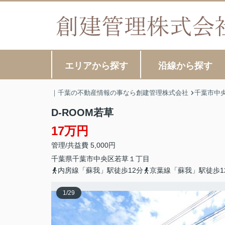
エリアから探す
沿線から探す
｜千葉の不動産情報の事なら創建管理株式会社
千葉市中
D-ROOM若草
17万円
管理/共益費 5,000円
千葉県
千葉市中央区
若草
１丁目
内房線「蘇我」駅徒歩12分
京葉線「蘇我」駅徒歩1
1
/
29