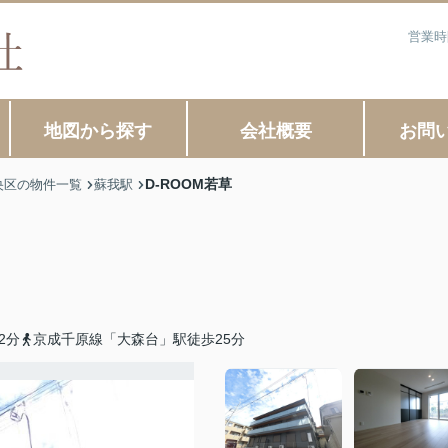
営業時
地図から探す
会社概要
お問
D-ROOM若草
央区の物件一覧
蘇我駅
2分
京成千原線「大森台」駅徒歩25分