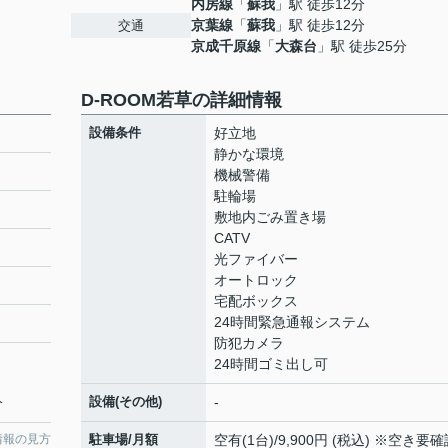
内房線
「
蘇我
」駅 徒歩12分
京葉線
「
蘇我
」駅 徒歩12分
交通
京成千原線
「
大森台
」駅 徒歩25分
D-ROOM若草の詳細情報
設備条件
好立地
静かな環境
機械警備
駐輪場
敷地内ごみ置き場
CATV
光ファイバー
オートロック
宅配ボックス
24時間緊急通報システム
防犯カメラ
24時間ゴミ出し可
設備(その他)
-
分
情報の見方
駐車場/月額
空有(1台)/9,900円 (税込) ※空き要