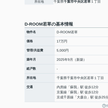
千葉県
千葉市中央区
若草
１丁目
所在地
D-ROOM若草の基本情報
物件名
D-ROOM若草
価格
17万円
管理/共益費
5,000円
築年月
2025年9月（新築）
総戸数
-
所在地
千葉県
千葉市中央区
若草
１丁目
交通
内房線
「
蘇我
」駅 徒歩12分
京葉線
「
蘇我
」駅 徒歩12分
京成千原線
「
大森台
」駅 徒歩25