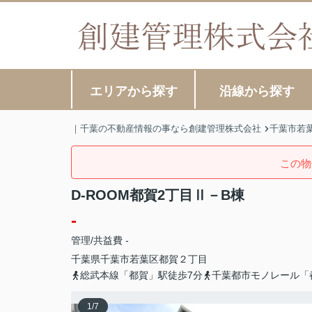
エリアから探す
沿線から探す
｜千葉の不動産情報の事なら創建管理株式会社
千葉市若
この物
D-ROOM都賀2丁目Ⅱ－B棟
-
管理/共益費 -
千葉県
千葉市若葉区
都賀
２丁目
総武本線「都賀」駅徒歩7分
千葉都市モノレール「
1
/
7