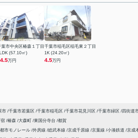
千葉市中央区椿森１丁目
千葉市稲毛区稲毛東２丁目
LDK (57.10㎡)
1K (24.20㎡)
4.5
4.5
万円
万円
原市
千葉市若葉区
千葉市稲毛区
千葉市花見川区
千葉市緑区
四街道
新宿
椿森
大森町
東国分寺台
都賀
葉都市モノレール
外房線
総武本線
京成千原線
京葉線
小湊鉄道
京成