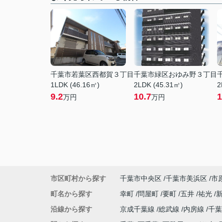
千葉市若葉区西都賀３丁目
千葉市緑区おゆみ野３丁目
1LDK (46.16㎡)
2LDK (45.31㎡)
2
9.2
10.7
1
万円
万円
市区町村から探す
千葉市中央区
千葉市美浜区
市
町名から探す
幸町
問屋町
要町
五井
祐光
沿線から探す
京成千葉線
総武線
内房線
千