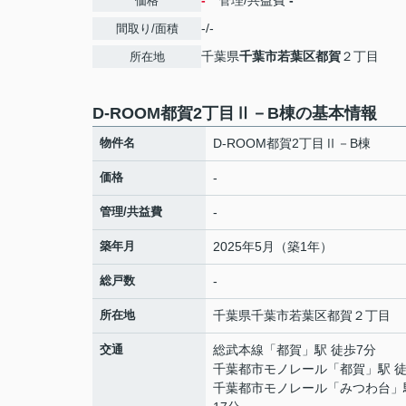
-
管理/共益費
-
価格
-/-
間取り/面積
千葉県
千葉市若葉区
都賀
２丁目
所在地
D-ROOM都賀2丁目Ⅱ－B棟の基本情報
物件名
D-ROOM都賀2丁目Ⅱ－B棟
価格
-
管理/共益費
-
築年月
2025年5月（築1年）
総戸数
-
所在地
千葉県
千葉市若葉区
都賀
２丁目
交通
総武本線
「
都賀
」駅 徒歩7分
千葉都市モノレール
「
都賀
」駅 
千葉都市モノレール
「
みつわ台
」