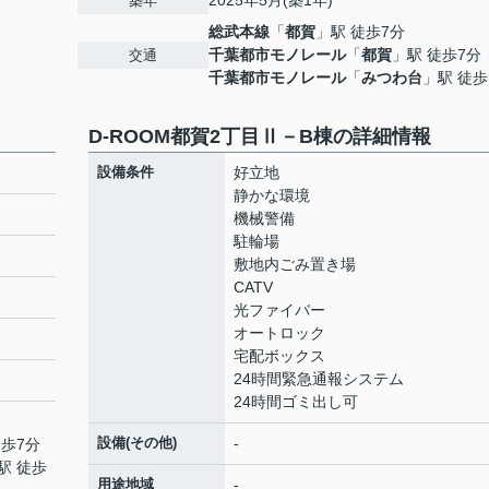
2025年5月(築1年)
築年
総武本線
「
都賀
」駅 徒歩7分
千葉都市モノレール
「
都賀
」駅 徒歩7分
交通
千葉都市モノレール
「
みつわ台
」駅 徒歩
D-ROOM都賀2丁目Ⅱ－B棟の詳細情報
設備条件
好立地
静かな環境
機械警備
駐輪場
敷地内ごみ置き場
CATV
光ファイバー
オートロック
宅配ボックス
24時間緊急通報システム
24時間ゴミ出し可
設備(その他)
-
徒歩7分
駅 徒歩
用途地域
-