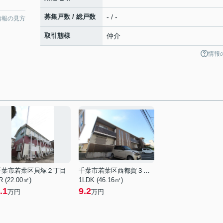
募集戸数 / 総戸数
- / -
情報の見方
取引態様
仲介
情報
千葉市若葉区貝塚２丁目
千葉市若葉区西都賀３丁目
R (22.00㎡)
1LDK (46.16㎡)
.1
9.2
万円
万円