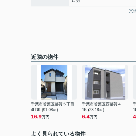
17分
近隣の物件
千葉市若葉区都賀５丁目
千葉市若葉区西都賀４丁目
4LDK (91.08㎡)
1K (23.18㎡)
1
16.9
6.4
4
万円
万円
よく見られている物件