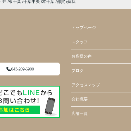
五井
東千葉
千葉中央
本千葉
都賀
蘇我
トップページ
スタッフ
お客様の声
043-209-6900
ブログ
アクセスマップ
会社概要
店舗一覧