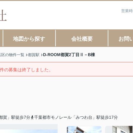
営業時
地図から探す
会社概要
お問
D-ROOM都賀2丁目Ⅱ－B棟
葉区の物件一覧
都賀駅
件の募集は終了しました。
都賀」駅徒歩7分
千葉都市モノレール「みつわ台」駅徒歩17分