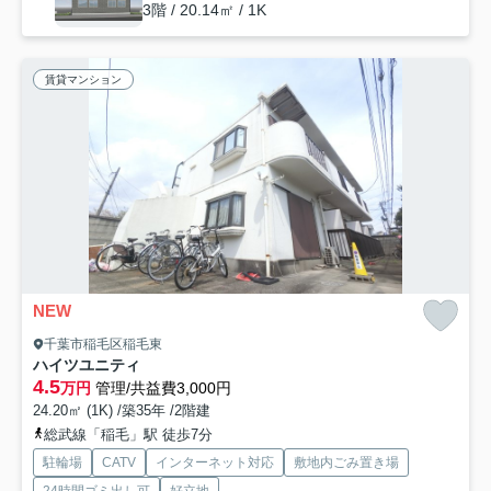
3階 / 20.14㎡ / 1K
賃貸マンション
NEW
千葉市稲毛区稲毛東
ハイツユニティ
4.5
万円
管理/共益費3,000円
24.20㎡ (1K) /築35年 /2階建
総武線「稲毛」駅 徒歩7分
駐輪場
CATV
インターネット対応
敷地内ごみ置き場