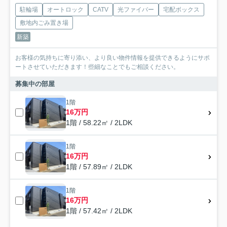
駐輪場
オートロック
CATV
光ファイバー
宅配ボックス
敷地内ごみ置き場
新築
お客様の気持ちに寄り添い、より良い物件情報を提供できるようにサポ
ートさせていただきます！些細なことでもご相談ください。
募集中の部屋
1階
16万円
1階 / 58.22㎡ / 2LDK
1階
16万円
1階 / 57.89㎡ / 2LDK
1階
16万円
1階 / 57.42㎡ / 2LDK