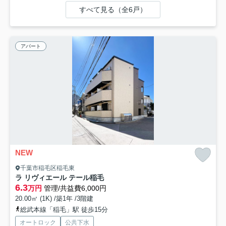
すべて見る（全6戸）
アパート
NEW
千葉市稲毛区稲毛東
ラ リヴィエール テール稲毛
6.3
万円
管理/共益費6,000円
20.00㎡ (1K) /築1年 /3階建
総武本線「稲毛」駅 徒歩15分
オートロック
公共下水