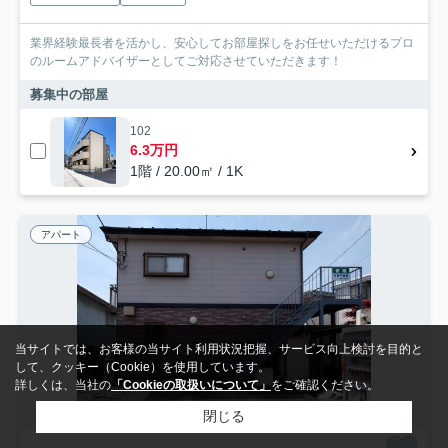
業界経験最長者を活かし、安心してお部屋探しをお任せいただけるプロ
のルームアドバイザーとしてご対応させていただきます！
募集中の部屋
102
6.3万円
1階 / 20.00㎡ / 1K
アパート
当サイトでは、お客様の当サイト利用状況把握、サービス向上検討を目的と
して、クッキー（Cookie）を使用しています。
詳しくは、当社の
「Cookieの取扱いについて」
をご確認ください。
閉じる