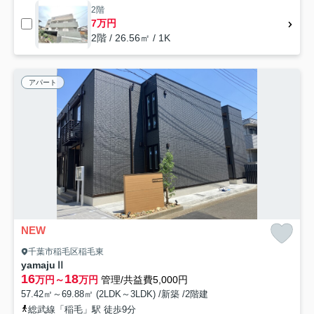
2階
7万円
2階 / 26.56㎡ / 1K
アパート
NEW
千葉市稲毛区稲毛東
yamajuⅡ
16
18
万円～
万円
管理/共益費5,000円
57.42㎡～69.88㎡ (2LDK～3LDK) /新築 /2階建
総武線「稲毛」駅 徒歩9分