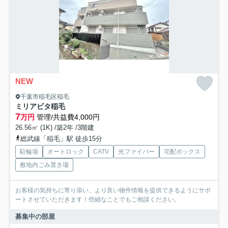
NEW
千葉市稲毛区稲毛
ミリアビタ稲毛
7
万円
管理/共益費4,000円
26.56㎡ (1K) /築2年 /3階建
総武線「稲毛」駅 徒歩15分
駐輪場
オートロック
CATV
光ファイバー
宅配ボックス
敷地内ごみ置き場
お客様の気持ちに寄り添い、より良い物件情報を提供できるようにサポ
ートさせていただきます！些細なことでもご相談ください。
募集中の部屋