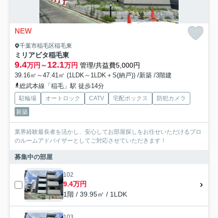
NEW
千葉市稲毛区稲毛東
ミリアビタ稲毛東
9.4
12.1
万円～
万円
管理/共益費5,000円
39.16㎡～47.41㎡ (1LDK～1LDK＋S(納戸)) /新築 /3階建
総武本線「稲毛」駅 徒歩14分
駐輪場
オートロック
CATV
宅配ボックス
防犯カメラ
新築
業界経験最長者を活かし、安心してお部屋探しをお任せいただけるプロ
のルームアドバイザーとしてご対応させていただきます！
募集中の部屋
102
9.4万円
1階 / 39.95㎡ / 1LDK
103