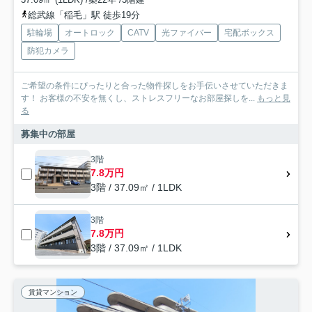
総武線「稲毛」駅 徒歩19分
駐輪場
オートロック
CATV
光ファイバー
宅配ボックス
防犯カメラ
ご希望の条件にぴったりと合った物件探しをお手伝いさせていただきま
す！ お客様の不安を無くし、ストレスフリーなお部屋探しを...
もっと見
る
募集中の部屋
3階
7.8万円
3階 / 37.09㎡ / 1LDK
3階
7.8万円
3階 / 37.09㎡ / 1LDK
賃貸マンション