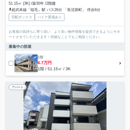
51.15㎡ (3K) /築30年 /2階建
総武本線「稲毛」駅 バス26分 「長沼原町」 停歩6分
宅配ボックス
バイク置場あり
お客様の気持ちに寄り添い、より良い物件情報を提供できるようにサポ
ートさせていただきます！些細なことでもご相談ください。
募集中の部屋
1階
6.7万円
1階 / 51.15㎡ / 3K
アパート