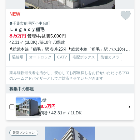
NEW
千葉市稲毛区小中台町
Ｌｅｇａｃｙ稲毛
8.5
万円
管理/共益費5,000円
42.31㎡ (1LDK) /築10年 /3階建
総武本線「稲毛」駅 徒歩25分
総武本線「稲毛」駅 バス10分 「熊野神社」 停歩2分
駐輪場
オートロック
CATV
宅配ボックス
防犯カメラ
業界経験最長者を活かし、安心してお部屋探しをお任せいただけるプロ
のルームアドバイザーとしてご対応させていただきます！
募集中の部屋
3階
8.5万円
3階 / 42.31㎡ / 1LDK
賃貸マンション