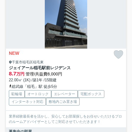
NEW
千葉市稲毛区稲毛東
ジェイアール稲毛駅前レジデンス
8.7
万円
管理/共益費8,000円
22.00㎡ (1K) /築1年 /15階建
総武線「稲毛」駅 徒歩5分
駐輪場
オートロック
エレベーター
宅配ボックス
インターネット対応
敷地内ごみ置き場
業界経験最長者を活かし、安心してお部屋探しをお任せいただけるプロ
のルームアドバイザーとしてご対応させていただきます！
募集中の部屋