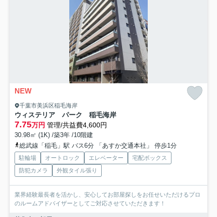
NEW
千葉市美浜区稲毛海岸
ウィステリア パーク 稲毛海岸
7.75
万円
管理/共益費4,600円
30.98㎡ (1K) /築3年 /10階建
総武線「稲毛」駅 バス6分 「あすか交通本社」 停歩1分
駐輪場
オートロック
エレベーター
宅配ボックス
防犯カメラ
外観タイル張り
業界経験最長者を活かし、安心してお部屋探しをお任せいただけるプロ
のルームアドバイザーとしてご対応させていただきます！