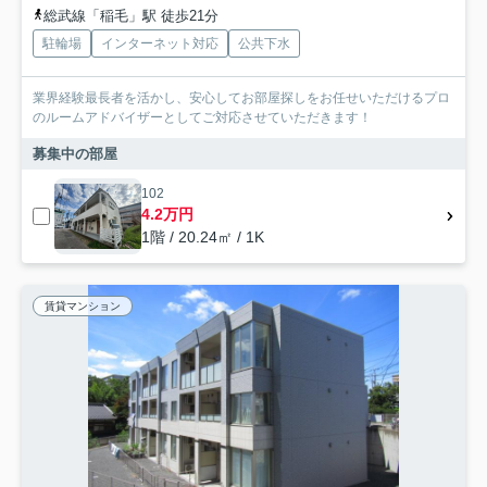
総武線「稲毛」駅 徒歩21分
駐輪場
インターネット対応
公共下水
業界経験最長者を活かし、安心してお部屋探しをお任せいただけるプロ
のルームアドバイザーとしてご対応させていただきます！
募集中の部屋
102
4.2万円
1階 / 20.24㎡ / 1K
賃貸マンション