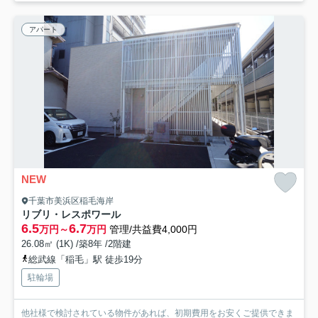
アパート
NEW
千葉市美浜区稲毛海岸
リブリ・レスポワール
6.5
6.7
万円～
万円
管理/共益費4,000円
26.08㎡ (1K) /築8年 /2階建
総武線「稲毛」駅 徒歩19分
駐輪場
他社様で検討されている物件があれば、初期費用をお安くご提供できま