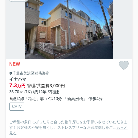
NEW
千葉市美浜区稲毛海岸
イナハマ
7.3
万円
管理/共益費3,000円
35.70㎡ (1K) /築12年 /2階建
総武線「稲毛」駅 バス10分 「新高洲橋」 停歩4分
CATV
ご希望の条件にぴったりと合った物件探しをお手伝いさせていただきま
す！お客様の不安を無くし、ストレスフリーなお部屋探しをご...
もっと
見る