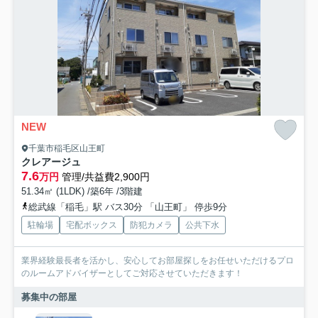
NEW
千葉市稲毛区山王町
クレアージュ
7.6
万円
管理/共益費2,900円
51.34㎡ (1LDK) /築6年 /3階建
総武線「稲毛」駅 バス30分 「山王町」 停歩9分
駐輪場
宅配ボックス
防犯カメラ
公共下水
業界経験最長者を活かし、安心してお部屋探しをお任せいただけるプロ
のルームアドバイザーとしてご対応させていただきます！
募集中の部屋