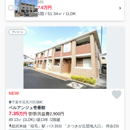
101
7.6万円
1階 / 51.34㎡ / 1LDK
アパート
NEW
千葉市花見川区畑町
ベルアンジュ壱番館
7.35
万円
管理/共益費2,900円
49.13㎡ (1LDK) /築13年 /2階建
総武本線「稲毛」駅 バス16分 「さつきが丘団地入口」 停歩2分