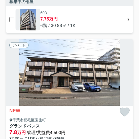
募集中の部屋
603
7.75万円
6階 / 30.98㎡ / 1K
アパート
NEW
千葉市稲毛区園生町
グランドパレス
7.8
万円
管理/共益費4,500円
37.09㎡ (1LDK) /築22年 /3階建