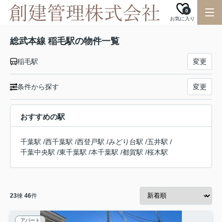
0
お気に入り
総武本線 稲毛駅の物件一覧
稲毛駅
変更
条件から探す
変更
おすすめの駅
千葉駅
/
西千葉駅
/
西登戸駅
/
みどり台駅
/
五井駅
/
千葉中央駅
/
東千葉駅
/
本千葉駅
/
都賀駅
/
桜木駅
23
棟
46
件
アパート