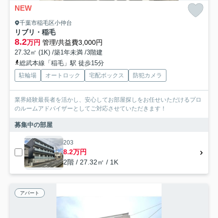
NEW
千葉市稲毛区小仲台
リブリ・稲毛
8.2
万円
管理/共益費3,000円
27.32㎡ (1K) /築1年未満 /3階建
総武本線「稲毛」駅 徒歩15分
駐輪場
オートロック
宅配ボックス
防犯カメラ
業界経験最長者を活かし、安心してお部屋探しをお任せいただけるプロ
のルームアドバイザーとしてご対応させていただきます！
募集中の部屋
203
8.2万円
2階 / 27.32㎡ / 1K
アパート