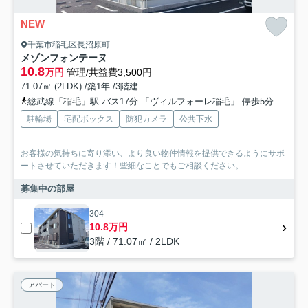
NEW
千葉市稲毛区長沼原町
メゾンフォンテーヌ
10.8
万円
管理/共益費3,500円
71.07㎡ (2LDK) /築1年 /3階建
総武線「稲毛」駅 バス17分 「ヴィルフォーレ稲毛」 停歩5分
駐輪場
宅配ボックス
防犯カメラ
公共下水
お客様の気持ちに寄り添い、より良い物件情報を提供できるようにサポ
ートさせていただきます！些細なことでもご相談ください。
募集中の部屋
304
10.8万円
3階 / 71.07㎡ / 2LDK
アパート