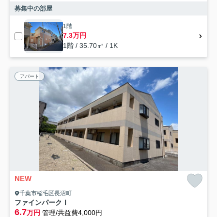
募集中の部屋
1階
7.3万円
1階 / 35.70㎡ / 1K
アパート
NEW
千葉市稲毛区長沼町
ファインパークⅠ
6.7
万円
管理/共益費4,000円