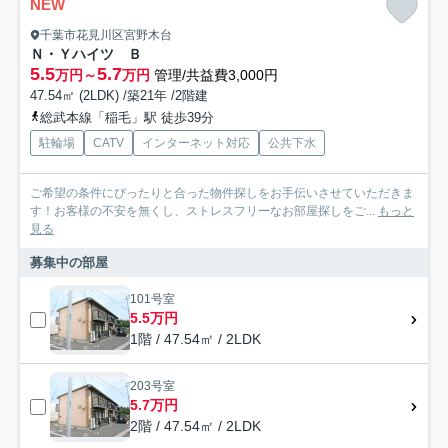
NEW
千葉市花見川区宮野木台
Ｎ・Ｙハイツ Ｂ
5.5
5.7
万円～
万円
管理/共益費3,000円
47.54㎡ (2LDK) /築21年 /2階建
総武本線「稲毛」駅 徒歩39分
駐輪場
CATV
インターネット対応
公共下水
ご希望の条件にぴったりと合った物件探しをお手伝いさせていただきま
す！お客様の不安を無くし、ストレスフリーなお部屋探しをご...
もっと
見る
募集中の部屋
101号室
5.5万円
1階 / 47.54㎡ / 2LDK
203号室
5.7万円
2階 / 47.54㎡ / 2LDK