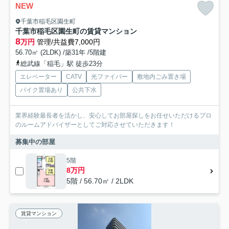
NEW
千葉市稲毛区園生町
千葉市稲毛区園生町の賃貸マンション
8
万円
管理/共益費7,000円
56.70㎡ (2LDK) /築31年 /5階建
総武線「稲毛」駅 徒歩23分
エレベーター
CATV
光ファイバー
敷地内ごみ置き場
バイク置場あり
公共下水
業界経験最長者を活かし、安心してお部屋探しをお任せいただけるプロ
のルームアドバイザーとしてご対応させていただきます！
募集中の部屋
5階
8万円
5階 / 56.70㎡ / 2LDK
賃貸マンション