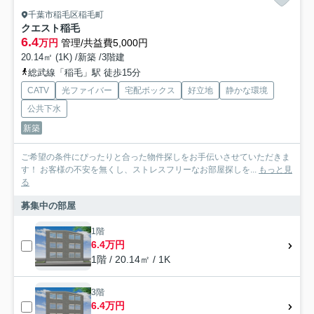
千葉市稲毛区稲毛町
クエスト稲毛
6.4
万円
管理/共益費5,000円
20.14㎡ (1K) /新築 /3階建
総武線「稲毛」駅 徒歩15分
CATV
光ファイバー
宅配ボックス
好立地
静かな環境
公共下水
新築
ご希望の条件にぴったりと合った物件探しをお手伝いさせていただきま
す！ お客様の不安を無くし、ストレスフリーなお部屋探しを...
もっと見
る
募集中の部屋
1階
6.4万円
1階 / 20.14㎡ / 1K
3階
6.4万円