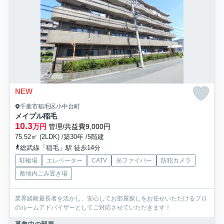
NEW
千葉市稲毛区小中台町
メイプル稲毛
10.3
万円
管理/共益費9,000円
75.52㎡ (2LDK) /築30年 /5階建
総武線「稲毛」駅 徒歩14分
駐輪場
エレベーター
CATV
光ファイバー
防犯カメラ
敷地内ごみ置き場
業界経験最長者を活かし、安心してお部屋探しをお任せいただけるプロ
のルームアドバイザーとしてご対応させていただきます！