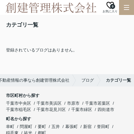
0
お気に入り
カテゴリ一覧
登録されているブログはありません。
不動産情報の事なら創建管理株式会社
ブログ
カテゴリ一覧
市区町村から探す
千葉市中央区
千葉市美浜区
市原市
千葉市若葉区
千葉市稲毛区
千葉市花見川区
千葉市緑区
四街道市
町名から探す
幸町
問屋町
要町
五井
幕張町
新宿
誉田町
稲毛東
祐光
都町