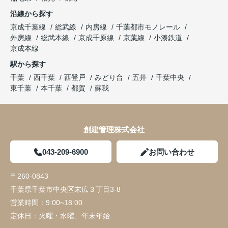
沿線から探す
京成千葉線
総武線
内房線
千葉都市モノレール
外房線
総武本線
京成千原線
京葉線
小湊鉄道
京成本線
駅から探す
千葉
西千葉
西登戸
みどり台
五井
千葉中央
東千葉
本千葉
都賀
蘇我
創建管理株式会社
043-209-6900
お問い合わせ
〒260-0843
千葉県千葉市中央区末広３丁目3-8
営業時間：
9:00~18:00
定休日：
火曜・水曜、年末年始