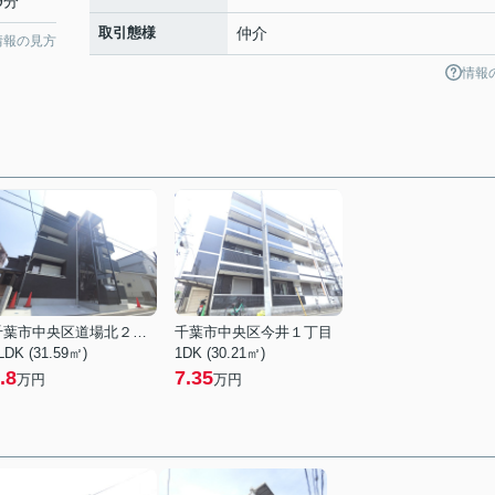
9分
取引態様
仲介
情報の見方
情報
千葉市中央区道場北２丁目
千葉市中央区今井１丁目
LDK (31.59㎡)
1DK (30.21㎡)
.8
7.35
万円
万円