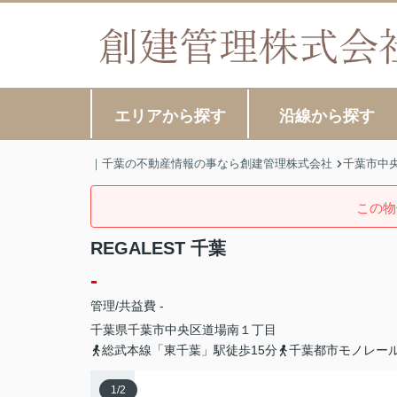
エリアから探す
沿線から探す
｜千葉の不動産情報の事なら創建管理株式会社
千葉市中
この物
REGALEST 千葉
-
管理/共益費 -
千葉県
千葉市中央区
道場南
１丁目
総武本線「東千葉」駅徒歩15分
千葉都市モノレール
1
/
2