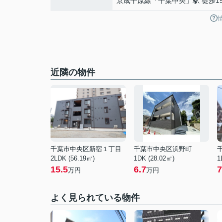
京成千原線
「
千葉中央
」駅 徒歩1
近隣の物件
千葉市中央区新宿１丁目
千葉市中央区浜野町
2LDK (56.19㎡)
1DK (28.02㎡)
1
15.5
6.7
7
万円
万円
よく見られている物件