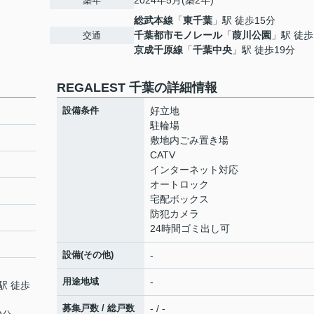
2024年5月(築2年)
築年
総武本線
「
東千葉
」駅 徒歩15分
千葉都市モノレール
「
葭川公園
」駅 徒歩
交通
京成千原線
「
千葉中央
」駅 徒歩19分
REGALEST 千葉の詳細情報
設備条件
好立地
駐輪場
敷地内ごみ置き場
CATV
インターネット対応
オートロック
宅配ボックス
防犯カメラ
24時間ゴミ出し可
設備(その他)
-
用途地域
-
駅 徒歩
募集戸数 / 総戸数
- / -