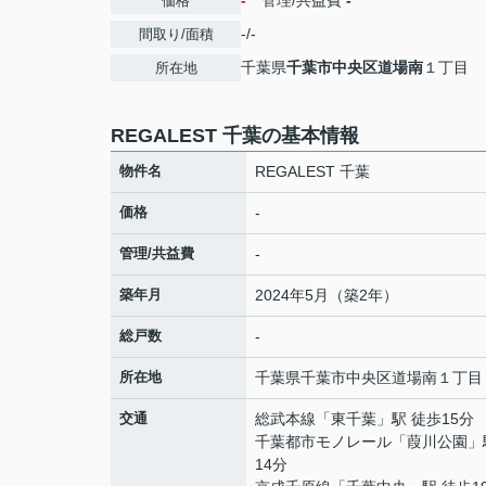
-
管理/共益費
-
価格
-/-
間取り/面積
千葉県
千葉市中央区
道場南
１丁目
所在地
REGALEST 千葉の基本情報
物件名
REGALEST 千葉
価格
-
管理/共益費
-
築年月
2024年5月（築2年）
総戸数
-
所在地
千葉県
千葉市中央区
道場南
１丁目
交通
総武本線
「
東千葉
」駅 徒歩15分
千葉都市モノレール
「
葭川公園
」
14分