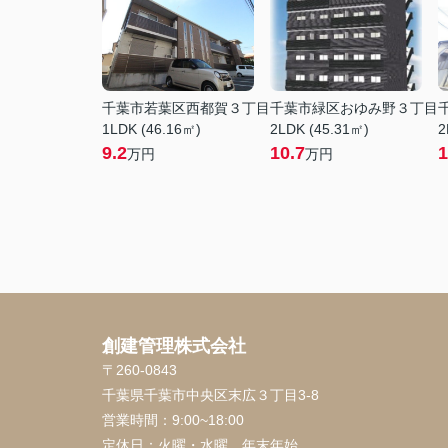
千葉市若葉区西都賀３丁目
千葉市緑区おゆみ野３丁目
1LDK (46.16㎡)
2LDK (45.31㎡)
2
9.2
10.7
1
万円
万円
創建管理株式会社
〒260-0843
千葉県千葉市中央区末広３丁目3-8
営業時間：
9:00~18:00
定休日：
火曜・水曜、年末年始