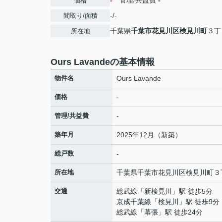
-
管理/共益費
-
価格
-/-
間取り/面積
千葉県
千葉市花見川区
検見川町
３丁
所在地
Ours Lavandeの基本情報
物件名
Ours Lavande
価格
-
管理/共益費
-
築年月
2025年12月（新築）
総戸数
-
所在地
千葉県
千葉市花見川区
検見川町
３
交通
総武線
「
新検見川
」駅 徒歩5分
京成千葉線
「
検見川
」駅 徒歩9分
総武線
「
幕張
」駅 徒歩24分