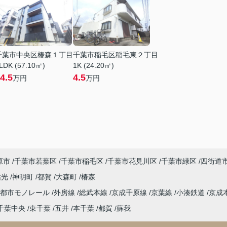
千葉市中央区椿森１丁目
千葉市稲毛区稲毛東２丁目
LDK (57.10㎡)
1K (24.20㎡)
4.5
4.5
万円
万円
原市
千葉市若葉区
千葉市稲毛区
千葉市花見川区
千葉市緑区
四街道
祐光
神明町
都賀
大森町
椿森
葉都市モノレール
外房線
総武本線
京成千原線
京葉線
小湊鉄道
京成
千葉中央
東千葉
五井
本千葉
都賀
蘇我