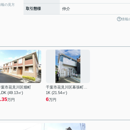
情報の見方
取引態様
仲介
情報
千葉市花見川区畑町
千葉市花見川区幕張町３丁目
LDK (49.13㎡)
1K (21.54㎡)
.35
6
万円
万円