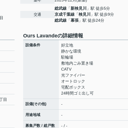
2025年12月(新築)
築年
総武線
「
新検見川
」駅 徒歩5分
京成千葉線
「
検見川
」駅 徒歩9分
交通
目
総武線
「
幕張
」駅 徒歩24分
Ours Lavandeの詳細情報
設備条件
好立地
静かな環境
駐輪場
敷地内ごみ置き場
CATV
光ファイバー
オートロック
宅配ボックス
24時間ゴミ出し可
丁目
設備(その他)
-
用途地域
-
募集戸数 / 総戸数
- / -