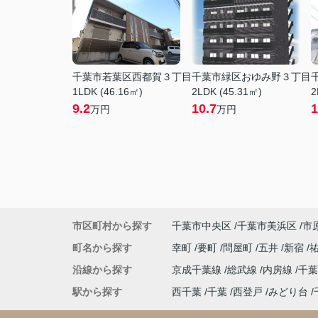
千葉市若葉区西都賀３丁目
千葉市緑区おゆみ野３丁目
1LDK (46.16㎡)
2LDK (45.31㎡)
2
9.2
10.7
1
万円
万円
市区町村から探す
千葉市中央区
千葉市美浜区
市
町名から探す
幸町
要町
問屋町
五井
新宿
沿線から探す
京成千葉線
総武線
内房線
千
駅から探す
西千葉
千葉
西登戸
みどり台