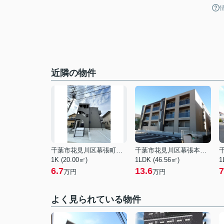
近隣の物件
千葉市花見川区幕張町４丁目
千葉市花見川区幕張本郷１丁目
1K (20.00㎡)
1LDK (46.56㎡)
1
6.7
13.6
7
万円
万円
よく見られている物件