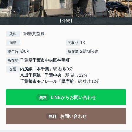
【外観】
- 管理/共益費 -
賃料
-
1K
面積
間取り
築8年
2階/3階建
築年数
所在階
千葉県
千葉市中央区
神明町
所在地
内房線
「
本千葉
」駅 徒歩9分
交通
京成千原線
「
千葉中央
」駅 徒歩12分
千葉都市モノレール
「
県庁前
」駅 徒歩12分
LINEからお問い合わせ
無料
お問い合わせ
無料