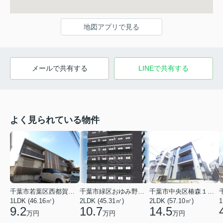
地図アプリで見る
メールで共有する
LINEで共有する
よく見られている物件
千葉市若葉区西都賀３丁目
千葉市緑区おゆみ野３丁目
千葉市中央区椿森１丁目
1LDK (46.16㎡)
2LDK (45.31㎡)
2LDK (57.10㎡)
1
9.2
10.7
14.5
万円
万円
万円