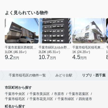
よく見られている物件
千葉市若葉区西都賀３丁目
千葉市緑区おゆみ野３丁目
千葉市稲毛区稲毛東２丁目
1LDK (46.16㎡)
2LDK (45.31㎡)
1K (24.20㎡)
1
9.2
10.7
4.5
万円
万円
万円
千葉市稲毛区の物件一覧
みどり台駅
リブリ・西千葉
市区町村から探す
千葉市中央区
千葉市美浜区
市原市
千葉市若葉区
千葉市稲毛区
千葉市花見川区
千葉市緑区
四街道市
町名から探す