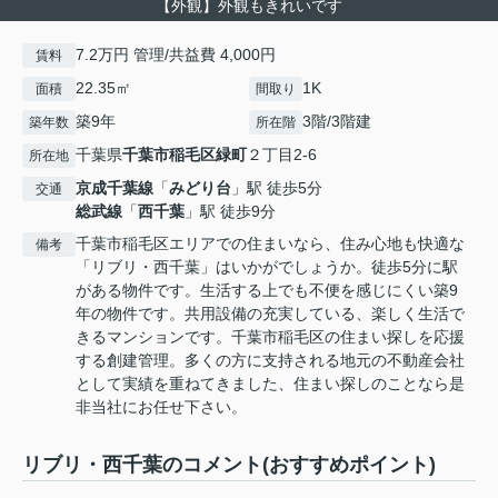
【外観】外観もきれいです
7.2万円 管理/共益費 4,000円
賃料
22.35㎡
1K
面積
間取り
築9年
3階/3階建
築年数
所在階
千葉県
千葉市稲毛区
緑町
２丁目2-6
所在地
京成千葉線
「
みどり台
」駅 徒歩5分
交通
総武線
「
西千葉
」駅 徒歩9分
千葉市稲毛区エリアでの住まいなら、住み心地も快適な
備考
「リブリ・西千葉」はいかがでしょうか。徒歩5分に駅
がある物件です。生活する上でも不便を感じにくい築9
年の物件です。共用設備の充実している、楽しく生活で
きるマンションです。千葉市稲毛区の住まい探しを応援
する創建管理。多くの方に支持される地元の不動産会社
として実績を重ねてきました、住まい探しのことなら是
非当社にお任せ下さい。
リブリ・西千葉のコメント(おすすめポイント)