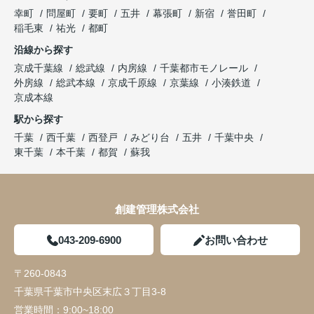
幸町
問屋町
要町
五井
幕張町
新宿
誉田町
稲毛東
祐光
都町
沿線から探す
京成千葉線
総武線
内房線
千葉都市モノレール
外房線
総武本線
京成千原線
京葉線
小湊鉄道
京成本線
駅から探す
千葉
西千葉
西登戸
みどり台
五井
千葉中央
東千葉
本千葉
都賀
蘇我
創建管理株式会社
043-209-6900
お問い合わせ
〒260-0843
千葉県千葉市中央区末広３丁目3-8
営業時間：
9:00~18:00