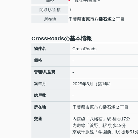
-
管理/共益費
-
価格
-/-
間取り/面積
千葉県
市原市
八幡石塚
２丁目
所在地
CrossRoadsの基本情報
物件名
CrossRoads
価格
-
管理/共益費
-
築年月
2025年3月（築1年）
総戸数
-
所在地
千葉県
市原市
八幡石塚
２丁目
交通
内房線
「
八幡宿
」駅 徒歩17分
内房線
「
浜野
」駅 徒歩19分
京成千原線
「
学園前
」駅 徒歩51