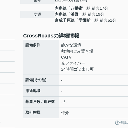
2025年3月(築1年)
築年
内房線
「
八幡宿
」駅 徒歩17分
内房線
「
浜野
」駅 徒歩19分
交通
京成千原線
「
学園前
」駅 徒歩51分
CrossRoadsの詳細情報
設備条件
静かな環境
敷地内ごみ置き場
CATV
光ファイバー
24時間ゴミ出し可
設備(その他)
-
用途地域
-
募集戸数 / 総戸数
- / -
取引態様
仲介
分
情報