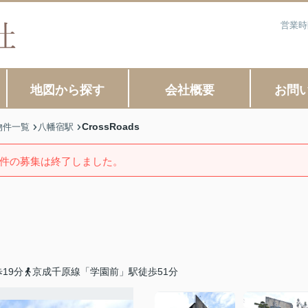
営業時
地図から探す
会社概要
お問
CrossRoads
物件一覧
八幡宿駅
件の募集は終了しました。
19分
京成千原線「学園前」駅徒歩51分