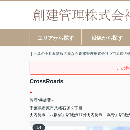
エリアから探す
沿線から探す
｜千葉の不動産情報の事なら創建管理株式会社
市原市の
この物
CrossRoads
-
管理/共益費 -
千葉県
市原市
八幡石塚
２丁目
内房線「八幡宿」駅徒歩17分
内房線「浜野」駅徒歩
1
/
4