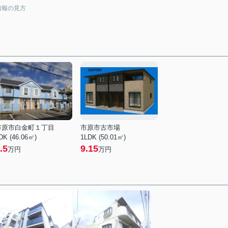
情報の見方
市原市白金町１丁目
市原市古市場
DK (46.06㎡)
1LDK (50.01㎡)
.5
9.15
万円
万円