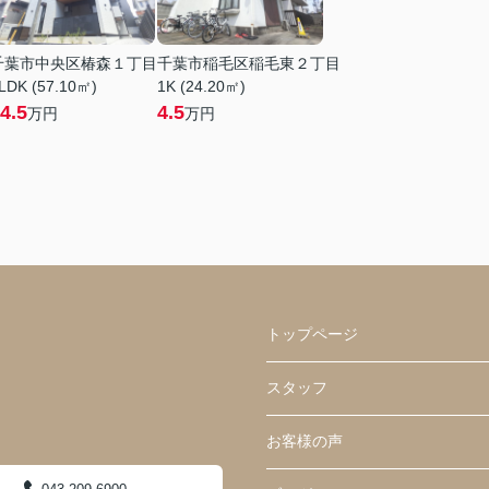
千葉市中央区椿森１丁目
千葉市稲毛区稲毛東２丁目
LDK (57.10㎡)
1K (24.20㎡)
4.5
4.5
万円
万円
トップページ
スタッフ
お客様の声