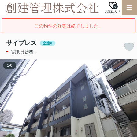
0
お気に入り
この物件の募集は終了しました。
サイプレス
空室0
-
管理/共益費 -
1
/
6