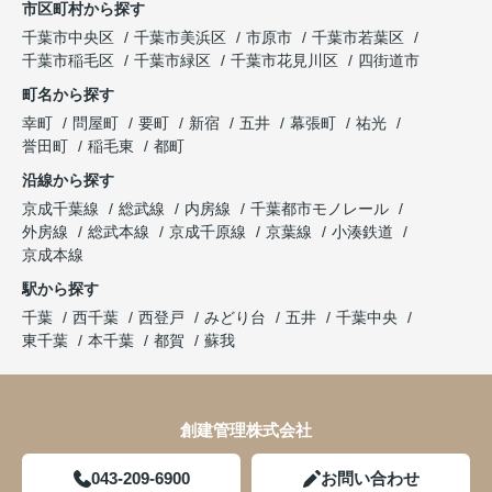
市区町村から探す
千葉市中央区
千葉市美浜区
市原市
千葉市若葉区
千葉市稲毛区
千葉市緑区
千葉市花見川区
四街道市
町名から探す
幸町
問屋町
要町
新宿
五井
幕張町
祐光
誉田町
稲毛東
都町
沿線から探す
京成千葉線
総武線
内房線
千葉都市モノレール
外房線
総武本線
京成千原線
京葉線
小湊鉄道
京成本線
駅から探す
千葉
西千葉
西登戸
みどり台
五井
千葉中央
東千葉
本千葉
都賀
蘇我
創建管理株式会社
043-209-6900
お問い合わせ