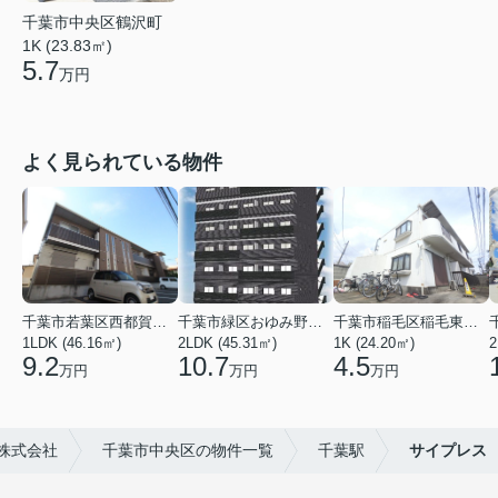
千葉市中央区鶴沢町
1K (23.83㎡)
5.7
万円
よく見られている物件
千葉市若葉区西都賀３丁目
千葉市緑区おゆみ野３丁目
千葉市稲毛区稲毛東２丁目
1LDK (46.16㎡)
2LDK (45.31㎡)
1K (24.20㎡)
2
9.2
10.7
4.5
万円
万円
万円
株式会社
千葉市中央区の物件一覧
千葉駅
サイプレス