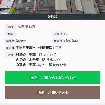
【外観】
- 管理/共益費 -
賃料
-
1K
面積
間取り
築20年
1階/3階建
築年数
所在階
千葉県
千葉市中央区
新宿
１丁目
所在地
総武線
「
千葉
」駅 徒歩17分
交通
内房線
「
本千葉
」駅 徒歩13分
京葉線
「
千葉みなと
」駅 徒歩18分
LINEからお問い合わせ
無料
お問い合わせ
無料