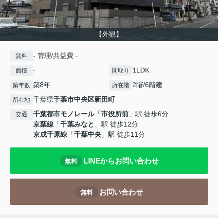
【外観】
- 管理/共益費 -
賃料
-
1LDK
面積
間取り
築8年
2階/6階建
築年数
所在階
千葉県
千葉市中央区
新田町
所在地
千葉都市モノレール
「
市役所前
」駅 徒歩6分
交通
京葉線
「
千葉みなと
」駅 徒歩12分
京成千原線
「
千葉中央
」駅 徒歩11分
LINEからお問い合わせ
無料
お問い合わせ
無料