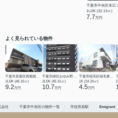
千葉市中央区末広
1LDK (32.13㎡)
7.7
万円
よく見られている物件
千葉市若葉区西都賀３丁目
千葉市緑区おゆみ野３丁目
千葉市稲毛区稲毛東２丁目
1LDK (46.16㎡)
2LDK (45.31㎡)
1K (24.20㎡)
2
9.2
10.7
4.5
万円
万円
万円
式会社
千葉市中央区の物件一覧
市役所前駅
Emigrant