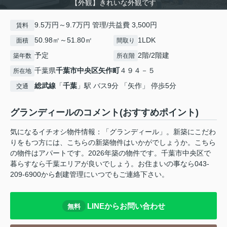
【外観】きれいな外観です
9.5万円～9.7万円 管理/共益費 3,500円
賃料
50.98㎡～51.80㎡
1LDK
面積
間取り
予定
2階/2階建
築年数
所在階
千葉県
千葉市中央区
矢作町
４９４－５
所在地
総武線
「
千葉
」駅 バス9分 「矢作」 停歩5分
交通
グランディールのコメント(おすすめポイント)
気になるイチオシ物件情報：「グランディール」。新築にこだわ
りをもつ方には、こちらの新築物件はいかがでしょうか。こちら
の物件はアパートです。2026年築の物件です。千葉市中央区で
暮らすなら千葉エリアが良いでしょう。お住まいの事なら043-
209-6900から創建管理にいつでもご連絡下さい。
LINEからお問い合わせ
無料