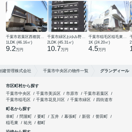
千葉市若葉区西都賀３丁目
千葉市緑区おゆみ野３丁目
千葉市稲毛区稲毛東２丁目
1LDK (46.16㎡)
2LDK (45.31㎡)
1K (24.20㎡)
2
9.2
10.7
4.5
万円
万円
万円
創建管理株式会社
千葉市中央区の物件一覧
グランディール
市区町村から探す
千葉市中央区
千葉市美浜区
市原市
千葉市若葉区
千葉市稲毛区
千葉市花見川区
千葉市緑区
四街道市
町名から探す
幸町
問屋町
要町
五井
幕張町
新宿
誉田町
稲毛東
祐光
都町
沿線から探す