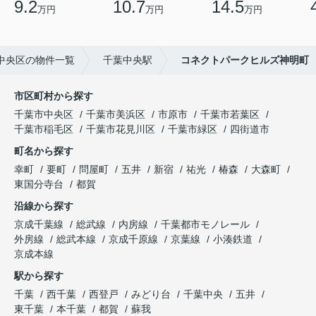
9.2
10.7
14.5
万円
万円
万円
中央区の物件一覧
千葉中央駅
コネクトパークヒルズ神明町
市区町村から探す
千葉市中央区
千葉市美浜区
市原市
千葉市若葉区
千葉市稲毛区
千葉市花見川区
千葉市緑区
四街道市
町名から探す
幸町
要町
問屋町
五井
新宿
祐光
椿森
大森町
東国分寺台
都賀
沿線から探す
京成千葉線
総武線
内房線
千葉都市モノレール
外房線
総武本線
京成千原線
京葉線
小湊鉄道
京成本線
駅から探す
千葉
西千葉
西登戸
みどり台
千葉中央
五井
東千葉
本千葉
都賀
蘇我