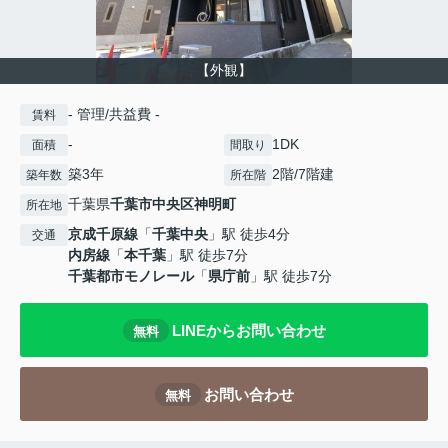
【外観】
- 管理/共益費 -
賃料
-
1DK
面積
間取り
築3年
2階/7階建
築年数
所在階
千葉県
千葉市中央区
神明町
所在地
京成千原線
「
千葉中央
」駅 徒歩4分
交通
内房線
「
本千葉
」駅 徒歩7分
千葉都市モノレール
「
県庁前
」駅 徒歩7分
LINEからお問い合わせ
無料
お問い合わせ
無料