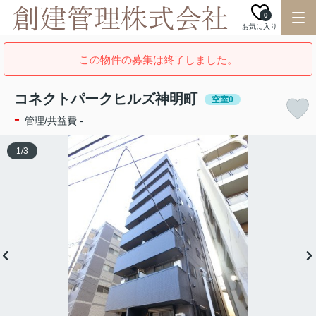
0
お気に入り
この物件の募集は終了しました。
コネクトパークヒルズ神明町
空室0
-
管理/共益費 -
1
/
3