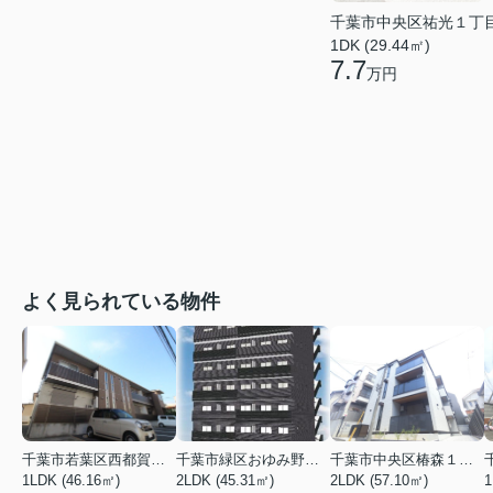
千葉市中央区祐光１丁
1DK (29.44㎡)
7.7
万円
よく見られている物件
千葉市若葉区西都賀３丁目
千葉市緑区おゆみ野３丁目
千葉市中央区椿森１丁目
1LDK (46.16㎡)
2LDK (45.31㎡)
2LDK (57.10㎡)
1