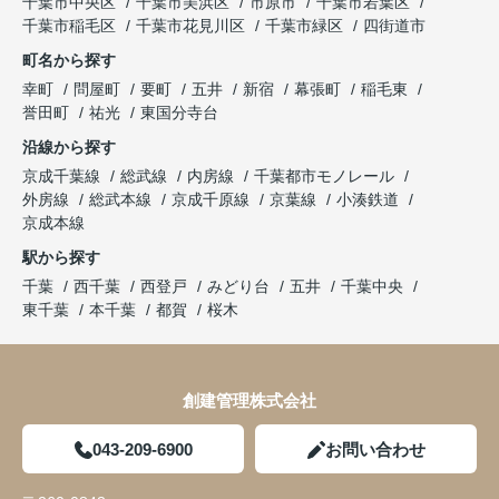
千葉市中央区
千葉市美浜区
市原市
千葉市若葉区
千葉市稲毛区
千葉市花見川区
千葉市緑区
四街道市
町名から探す
幸町
問屋町
要町
五井
新宿
幕張町
稲毛東
誉田町
祐光
東国分寺台
沿線から探す
京成千葉線
総武線
内房線
千葉都市モノレール
外房線
総武本線
京成千原線
京葉線
小湊鉄道
京成本線
駅から探す
千葉
西千葉
西登戸
みどり台
五井
千葉中央
東千葉
本千葉
都賀
桜木
創建管理株式会社
043-209-6900
お問い合わせ