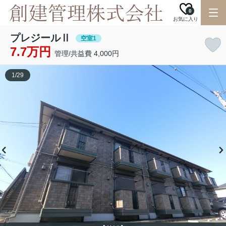
0
お気に入り
プレジールⅡ
空室1
7.7万円
管理/共益費 4,000円
1
/
29