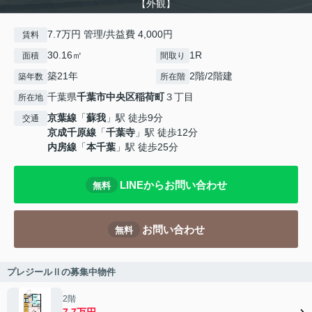
【外観】
7.7万円 管理/共益費 4,000円
賃料
30.16㎡
1R
面積
間取り
築21年
2階/2階建
築年数
所在階
千葉県
千葉市中央区
稲荷町
３丁目
所在地
京葉線
「
蘇我
」駅 徒歩9分
交通
京成千原線
「
千葉寺
」駅 徒歩12分
内房線
「
本千葉
」駅 徒歩25分
LINEからお問い合わせ
無料
お問い合わせ
無料
プレジールⅡの募集中物件
2階
7.7万円