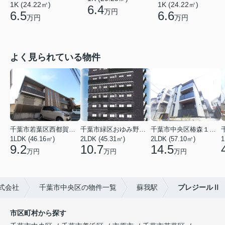
1K (24.22㎡)
1K (24.22㎡)
6.4
万円
6.5
6.6
万円
万円
よく見られている物件
千葉市若葉区西都賀３丁目
千葉市緑区おゆみ野３丁目
千葉市中央区椿森１丁目
1LDK (46.16㎡)
2LDK (45.31㎡)
2LDK (57.10㎡)
1
9.2
10.7
14.5
万円
万円
万円
式会社
千葉市中央区の物件一覧
蘇我駅
プレジールⅡ
市区町村から探す