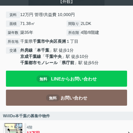
【外観】
12万円 管理/共益費 10,000円
賃料
71.38㎡
2LDK
面積
間取り
築35年
4階/8階建
築年数
所在階
千葉県
千葉市中央区
長洲
１丁目
所在地
外房線
「
本千葉
」駅 徒歩1分
交通
京成千葉線
「
千葉中央
」駅 徒歩10分
千葉都市モノレール
「
県庁前
」駅 徒歩5分
LINEからお問い合わせ
無料
お問い合わせ
無料
WillDo本千葉の募集中物件
4階
12万円