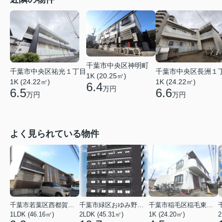
千葉市中央区神明町
千葉市中央区祐光１丁目
千葉市中央区長洲１
1K (20.25㎡)
1K (24.22㎡)
1K (24.22㎡)
6.4
万円
6.5
6.6
万円
万円
よく見られている物件
千葉市若葉区西都賀３丁目
千葉市緑区おゆみ野３丁目
千葉市稲毛区稲毛東２丁目
1LDK (46.16㎡)
2LDK (45.31㎡)
1K (24.20㎡)
2