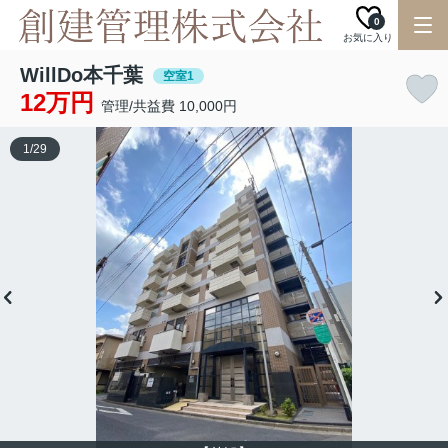
0
お気に入り
WillDo本千葉
空室1
12万円
管理/共益費 10,000円
1
/
29