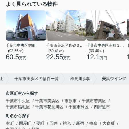
よく見られている物件
千葉市中央区栄町
千葉市美浜区真砂３丁目
千葉市中央区南町３丁目
- (92.56㎡)
- (89.41㎡)
- (33.40㎡)
-
60.5
22.55
12.1
万円
万円
万円
社
千葉市美浜区の物件一覧
検見川浜駅
美浜ウイング
市区町村から探す
千葉市中央区
千葉市美浜区
市原市
千葉市若葉区
千葉市稲毛区
千葉市花見川区
千葉市緑区
四街道市
町名から探す
幸町
問屋町
要町
五井
祐光
新宿
椿森
大森町