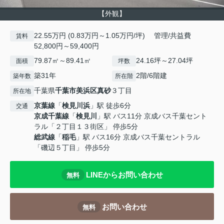
【外観】
22.55万円 (0.83万円～1.05万円/坪) 管理/共益費
賃料
52,800円～59,400円
79.87㎡～89.41㎡
24.16坪～27.04坪
面積
坪数
築31年
2階/6階建
築年数
所在階
千葉県
千葉市美浜区
真砂
３丁目
所在地
京葉線
「
検見川浜
」駅 徒歩6分
交通
京成千葉線
「
検見川
」駅 バス11分 京成バス千葉セント
ラル「２丁目１３街区」 停歩5分
総武線
「
稲毛
」駅 バス16分 京成バス千葉セントラル
「磯辺５丁目」 停歩5分
LINEからお問い合わせ
無料
お問い合わせ
無料