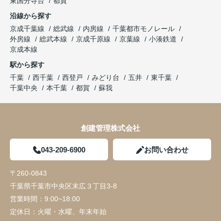
東国分寺台
都賀
沿線から探す
京成千葉線
総武線
内房線
千葉都市モノレール
外房線
総武本線
京成千原線
京葉線
小湊鉄道
京成本線
駅から探す
千葉
西千葉
西登戸
みどり台
五井
東千葉
千葉中央
本千葉
都賀
蘇我
創建管理株式会社
043-209-6900
お問い合わせ
〒260-0843
千葉県千葉市中央区末広３丁目3-8
営業時間：
9:00~18:00
定休日：
火曜・水曜、年末年始