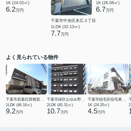
1K (24.02㎡)
1K (26.08㎡)
6.2
6.7
万円
万円
千葉市中央区末広３丁目
1LDK (32.13㎡)
7.7
万円
よく見られている物件
千葉市若葉区西都賀３丁目
千葉市緑区おゆみ野３丁目
千葉市稲毛区稲毛東２丁目
1LDK (46.16㎡)
2LDK (45.31㎡)
1K (24.20㎡)
2
9.2
10.7
4.5
万円
万円
万円