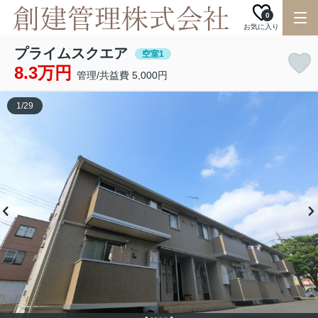
0
お気に入り
プライムスクエア
空室1
8.3万円
管理/共益費 5,000円
1
/
29