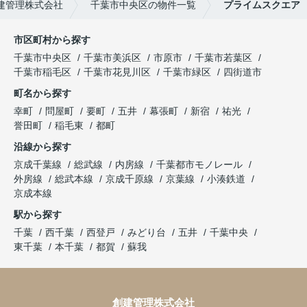
建管理株式会社
千葉市中央区の物件一覧
プライムスクエア
市区町村から探す
千葉市中央区
千葉市美浜区
市原市
千葉市若葉区
千葉市稲毛区
千葉市花見川区
千葉市緑区
四街道市
町名から探す
幸町
問屋町
要町
五井
幕張町
新宿
祐光
誉田町
稲毛東
都町
沿線から探す
京成千葉線
総武線
内房線
千葉都市モノレール
外房線
総武本線
京成千原線
京葉線
小湊鉄道
京成本線
駅から探す
千葉
西千葉
西登戸
みどり台
五井
千葉中央
東千葉
本千葉
都賀
蘇我
創建管理株式会社