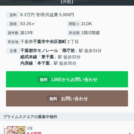
【外観】
8.3万円 管理/共益費 5,000円
賃料
53.25㎡
2LDK
面積
間取り
築13年
1階/2階建
築年数
所在階
千葉県
千葉市中央区
都町
２丁目
所在地
千葉都市モノレール
「
県庁前
」駅 徒歩31分
交通
総武本線
「
東千葉
」駅 徒歩32分
内房線
「
本千葉
」駅 徒歩35分
LINEからお問い合わせ
無料
お問い合わせ
無料
プライムスクエアの募集中物件
1階
8.3万円