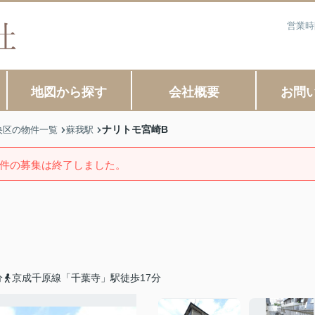
営業時
地図から探す
会社概要
お問
ナリトモ宮崎B
央区の物件一覧
蘇我駅
件の募集は終了しました。
分
京成千原線「千葉寺」駅徒歩17分