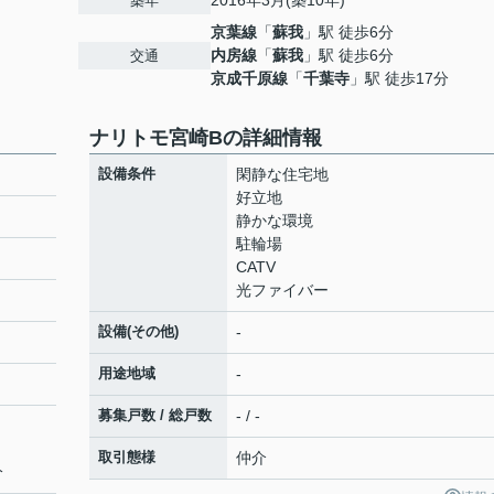
2016年3月(築10年)
築年
京葉線
「
蘇我
」駅 徒歩6分
内房線
「
蘇我
」駅 徒歩6分
交通
京成千原線
「
千葉寺
」駅 徒歩17分
ナリトモ宮崎Bの詳細情報
設備条件
閑静な住宅地
好立地
静かな環境
駐輪場
CATV
光ファイバー
設備(その他)
-
用途地域
-
募集戸数 / 総戸数
- / -
取引態様
仲介
分