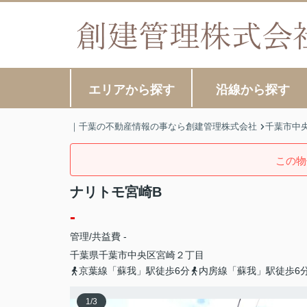
エリアから探す
沿線から探す
｜千葉の不動産情報の事なら創建管理株式会社
千葉市中
この物
ナリトモ宮崎B
-
管理/共益費 -
千葉県
千葉市中央区
宮崎
２丁目
京葉線「蘇我」駅徒歩6分
内房線「蘇我」駅徒歩6
1
/
3