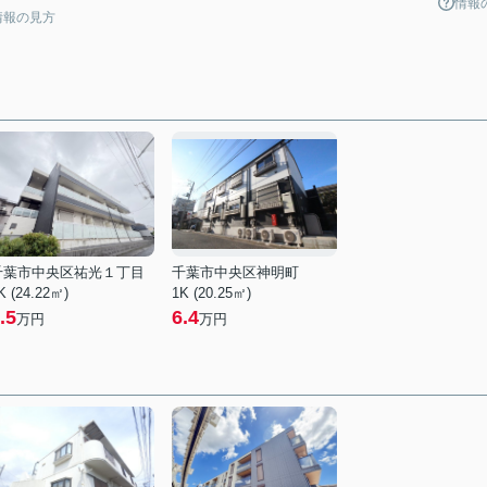
情報
情報の見方
千葉市中央区祐光１丁目
千葉市中央区神明町
K (24.22㎡)
1K (20.25㎡)
.5
6.4
万円
万円