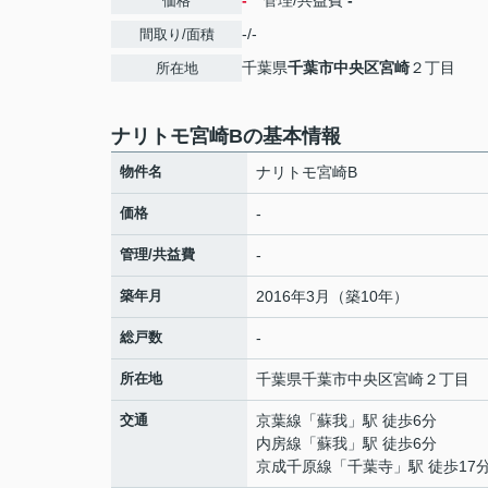
-
管理/共益費
-
価格
-/-
間取り/面積
千葉県
千葉市中央区
宮崎
２丁目
所在地
ナリトモ宮崎Bの基本情報
物件名
ナリトモ宮崎B
価格
-
管理/共益費
-
築年月
2016年3月（築10年）
総戸数
-
所在地
千葉県
千葉市中央区
宮崎
２丁目
交通
京葉線
「
蘇我
」駅 徒歩6分
内房線
「
蘇我
」駅 徒歩6分
京成千原線
「
千葉寺
」駅 徒歩17