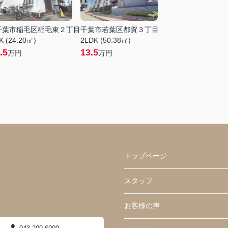
千葉市稲毛区稲毛東２丁目
千葉市若葉区都賀３丁目
K (24.20㎡)
2LDK (50.38㎡)
.5
13.5
万円
万円
トップページ
スタッフ
お客様の声