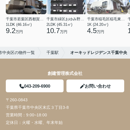
千葉市若葉区西都賀３丁目
千葉市緑区おゆみ野３丁目
千葉市稲毛区稲毛東２丁目
1LDK (46.16㎡)
2LDK (45.31㎡)
1K (24.20㎡)
2
9.2
10.7
4.5
万円
万円
万円
市中央区の物件一覧
千葉駅
オーキッドレジデンス千葉中央
創建管理株式会社
043-209-6900
お問い合わせ
〒260-0843
千葉県千葉市中央区末広３丁目3-8
営業時間：
9:00~18:00
定休日：
火曜・水曜、年末年始