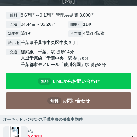
【外観】
8.6万円～9.1万円 管理/共益費 8,000円
賃料
34.44㎡～35.26㎡
1DK
面積
間取り
築19年
4階/12階建
築年数
所在階
千葉県
千葉市中央区
中央
３丁目
所在地
総武線
「
千葉
」駅 徒歩14分
交通
京成千原線
「
千葉中央
」駅 徒歩8分
千葉都市モノレール
「
葭川公園
」駅 徒歩8分
LINEからお問い合わせ
無料
お問い合わせ
無料
オーキッドレジデンス千葉中央の募集中物件
4階
8.6万円