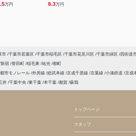
.5
8.3
万円
万円
原市
千葉市若葉区
千葉市稲毛区
千葉市花見川区
千葉市緑区
四街道
新宿
誉田町
稲毛東
祐光
都町
葉都市モノレール
外房線
総武本線
京成千原線
京葉線
小湊鉄道
京成
五井
千葉中央
東千葉
本千葉
都賀
蘇我
トップページ
スタッフ