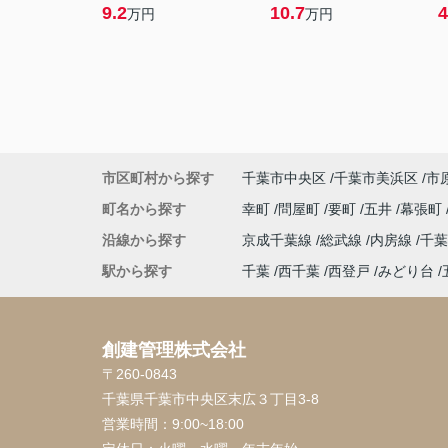
9.2
10.7
4
万円
万円
市区町村から探す
千葉市中央区
千葉市美浜区
市
町名から探す
幸町
問屋町
要町
五井
幕張町
沿線から探す
京成千葉線
総武線
内房線
千
駅から探す
千葉
西千葉
西登戸
みどり台
創建管理株式会社
〒260-0843
千葉県千葉市中央区末広３丁目3-8
営業時間：
9:00~18:00