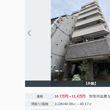
【外観】
10.7万円～11.4万円
管理/共益費
価格
1LDK/40.08㎡～40.17㎡
間取り/面積