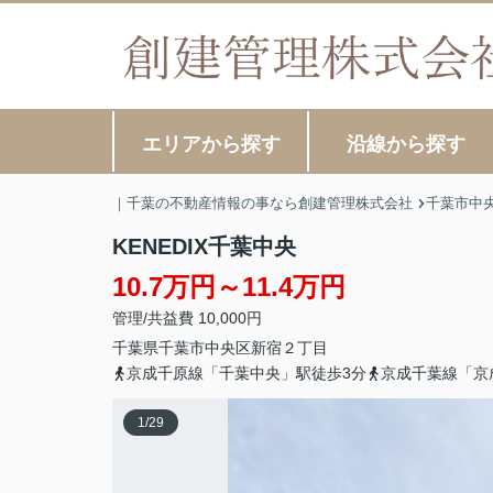
エリアから探す
沿線から探す
｜千葉の不動産情報の事なら創建管理株式会社
千葉市中
KENEDIX千葉中央
10.7万円～11.4万円
管理/共益費 10,000円
千葉県
千葉市中央区
新宿
２丁目
京成千原線「千葉中央」駅徒歩3分
京成千葉線「京
1
/
29