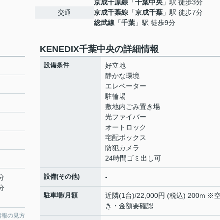
京成千原線
「
千葉中央
」駅 徒歩3分
京成千葉線
「
京成千葉
」駅 徒歩7分
交通
総武線
「
千葉
」駅 徒歩9分
KENEDIX千葉中央の詳細情報
設備条件
好立地
静かな環境
エレベーター
駐輪場
敷地内ごみ置き場
光ファイバー
オートロック
宅配ボックス
防犯カメラ
24時間ゴミ出し可
設備(その他)
-
分
分
駐車場/月額
近隣(1台)/22,000円 (税込) 200m ※
き・金額要確認
情報の見方