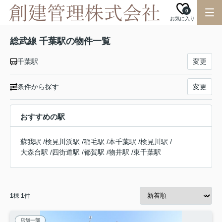
0
お気に入り
総武線 千葉駅の物件一覧
千葉駅
変更
条件から探す
変更
おすすめの駅
蘇我駅
/
検見川浜駅
/
稲毛駅
/
本千葉駅
/
検見川駅
/
大森台駅
/
四街道駅
/
都賀駅
/
物井駅
/
東千葉駅
1
棟
1
件
店舗一部