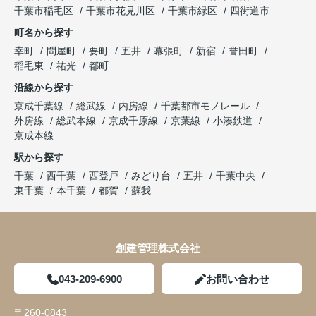
千葉市稲毛区
千葉市花見川区
千葉市緑区
四街道市
町名から探す
幸町
問屋町
要町
五井
幕張町
新宿
誉田町
稲毛東
祐光
都町
沿線から探す
京成千葉線
総武線
内房線
千葉都市モノレール
外房線
総武本線
京成千原線
京葉線
小湊鉄道
京成本線
駅から探す
千葉
西千葉
西登戸
みどり台
五井
千葉中央
東千葉
本千葉
都賀
蘇我
創建管理株式会社
043-209-6900
お問い合わせ
〒260-0843