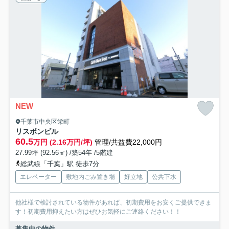
NEW
千葉市中央区栄町
リスボンビル
60.5
万円 (2.16万円/坪)
管理/共益費22,000円
27.99坪 (92.56㎡) /築54年 /5階建
総武線「千葉」駅 徒歩7分
エレベーター
敷地内ごみ置き場
好立地
公共下水
他社様で検討されている物件があれば、初期費用をお安くご提供できま
す！初期費用抑えたい方はぜひお気軽にご連絡ください！！
募集中の物件