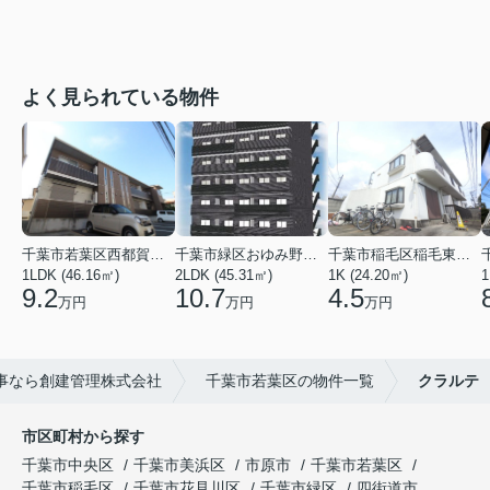
よく見られている物件
千葉市若葉区西都賀３丁目
千葉市緑区おゆみ野３丁目
千葉市稲毛区稲毛東２丁目
1LDK (46.16㎡)
2LDK (45.31㎡)
1K (24.20㎡)
1
9.2
10.7
4.5
万円
万円
万円
事なら創建管理株式会社
千葉市若葉区の物件一覧
クラルテ
市区町村から探す
千葉市中央区
千葉市美浜区
市原市
千葉市若葉区
千葉市稲毛区
千葉市花見川区
千葉市緑区
四街道市