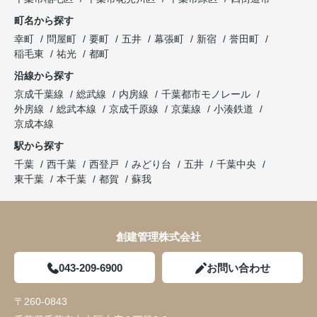
町名から探す
幸町
問屋町
要町
五井
幕張町
新宿
誉田町
稲毛東
祐光
都町
沿線から探す
京成千葉線
総武線
内房線
千葉都市モノレール
外房線
総武本線
京成千原線
京葉線
小湊鉄道
京成本線
駅から探す
千葉
西千葉
西登戸
みどり台
五井
千葉中央
東千葉
本千葉
都賀
蘇我
創建管理株式会社
043-209-6900
お問い合わせ
〒260-0843