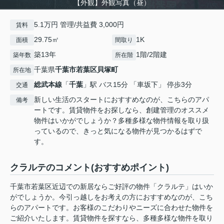
【外観】外観写真（昼）
5.1万円 管理/共益費 3,000円
賃料
29.75㎡
1K
面積
間取り
築13年
1階/2階建
築年数
所在階
千葉県
千葉市若葉区
貝塚町
所在地
総武本線
「
千葉
」駅 バス15分 「車坂下」 停歩3分
交通
新しい生活のスタートにおすすめなのが、こちらのアパ
備考
ートです。賃貸物件をお探しなら、創建管理のオススメ
物件はいかがでしょうか？多種多様な物件情報を取り扱
っているので、きっと気になる物件が見つかるはずで
す。
クラルテのコメント(おすすめポイント)
千葉市若葉区近辺での新居ならご好評の物件「クラルテ」はいか
がでしょうか。今引っ越しをお考えの方におすすめなのが、こち
らのアパートです。お客様のこだわりやニーズに合わせた物件を
ご紹介いたします。賃貸物件を探すなら、多種多様な物件を取り