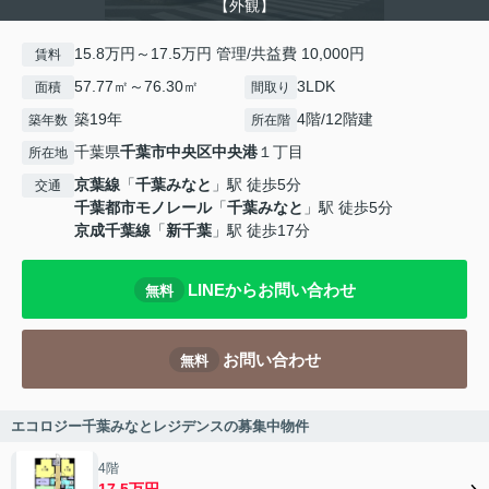
【外観】
15.8万円～17.5万円 管理/共益費 10,000円
賃料
57.77㎡～76.30㎡
3LDK
面積
間取り
築19年
4階/12階建
築年数
所在階
千葉県
千葉市中央区
中央港
１丁目
所在地
京葉線
「
千葉みなと
」駅 徒歩5分
交通
千葉都市モノレール
「
千葉みなと
」駅 徒歩5分
京成千葉線
「
新千葉
」駅 徒歩17分
LINEからお問い合わせ
無料
お問い合わせ
無料
エコロジー千葉みなとレジデンスの募集中物件
4階
17.5万円