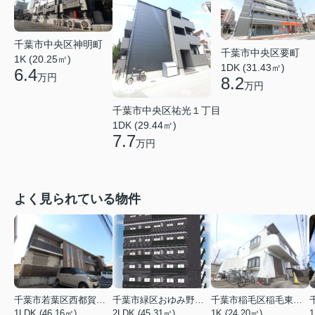
千葉市中央区神明町
千葉市中央区要町
1K (20.25㎡)
1DK (31.43㎡)
6.4
万円
8.2
万円
千葉市中央区祐光１丁目
1DK (29.44㎡)
7.7
万円
よく見られている物件
千葉市若葉区西都賀３丁目
千葉市緑区おゆみ野３丁目
千葉市稲毛区稲毛東２丁目
1LDK (46.16㎡)
2LDK (45.31㎡)
1K (24.20㎡)
1